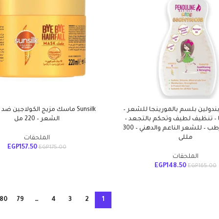
Pendulin بندولين بلسم بالمورينجا للشعر –
Sunsilk ماسك مزيج الكولاجين 
ا – تنظيف لطيف وتحكم بالتجعد –
الشعر – 220 مل
مغذي ومرطب – للشعر الناعم والدهني – 300
مللى
الملحقات
EGP
157.50
EGP
175.00
الملحقات
EGP
148.50
EGP
165.00
80
79
…
4
3
2
1