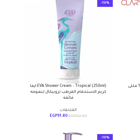
-10%
EVA Shower Cream – Tropical (250ml) ايفا
كريم الاستحمام المرطب تروبيكال لنعومه
فائقه
الملحقات
EGP
91.80
EGP
102.00
-10%