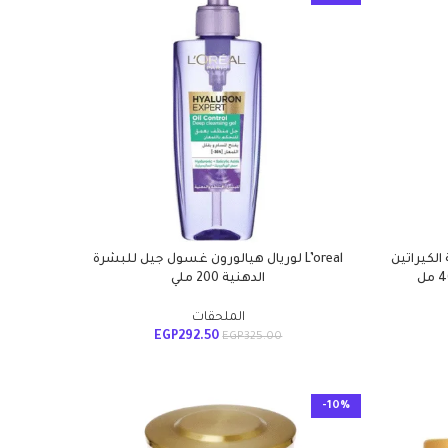
بية الكيراتين
L’oreal لوريال هيالورون غسول جيل للبشرة
الدهنية 200 ملي
الملحقات
EGP
292.50
EGP
325.00
-10%