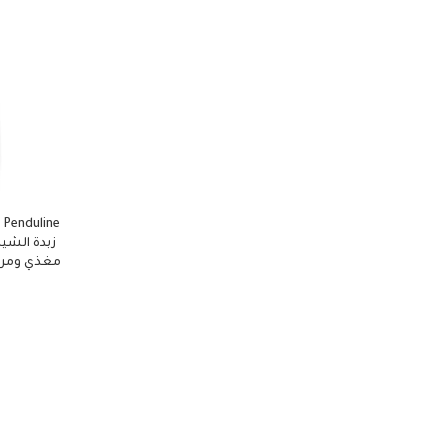
FLORA
3
Franchisca
3
FRESH
1
GARNIER
13
genie mode
8
Inter Mark - انتر مارك
3
Kazan
3
KENWOOD
5
KINZO
1
e
زبدة الشي
L'Oréal Paris
31
louts
21
M - Design
28
MASTER CHIF
6
MAYBELLINE
14
MISS LEA
12
Modern
3
MORANO
12