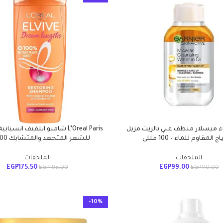
Garn ماء ميسلار منظف غني بالزيت مزيل
L’Oreal Paris شامبو ايلفيف انسيا
 المقاوم للماء – 100 مللى
للشعر المتجعد والمتشابك 400 مل
الملحقات
الملحقات
EGP
175.50
EGP
99.00
EGP
195.00
EGP
110.00
-10%