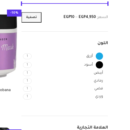
-10%
السعر:
EGP4,950
—
EGP10
تصفية
اللون
أزرق
1
أسود
1
أبيض
1
رمادي
1
فضي
1
وردي
1
العلامة التجارية