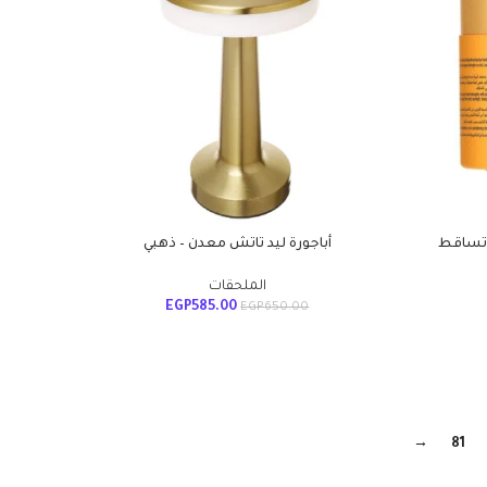
ضد تساقط
أباجورة ليد تاتش معدن – ذهبي
الملحقات
EGP
585.00
EGP
650.00
→
81