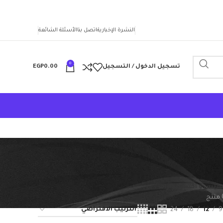
النشرة الإخبارية
اتصل بنا
الأسئلة الشائعة
0
تسجيل الدخول / التسجيل
0.00
EGP
لابس و اكسسوارات
تج
24
18
12
9