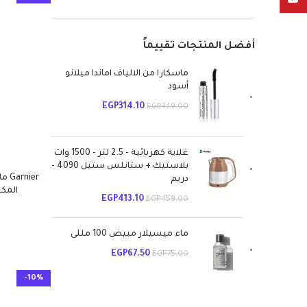
BONSOIR MADAME
9
BOURJOIS
7
أفضل المنتجات تقييماً
BRAUN
1
Capixy
4
ماسكارا من الالياف اماندا ميلانو
Caramel
أسود
1
Carnival
1
EGP
314.10
EGP
349.00
City - Glass
4
CLARY
10
غلاية كهربائية - 2.5 لتر - 1500 وات
DICE
6
بلاستيك + ستانلس ستيل 4090 -
ier
دريم
Dove
10
المكياج
Dream
15
EGP
413.10
EGP
459.00
ElSHERIF
17
ماء ميسيلار مبيض 100 مللى
Elsrougy - MR
2
episson
EGP
67.50
3
EGP
75.00
Eva
28
-10%
EXlance
13