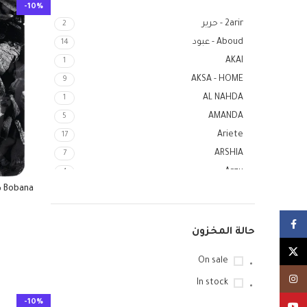
-10%
2arir - حرير
2
Aboud - عبود
14
AKAI
1
AKSA - HOME
9
AL NAHDA
1
AMANDA
5
Ariete
17
ARSHIA
7
Arzu
4
a
Aslan
7
Black & White
2
Facebook
BLACK + DECKER
2
حالة المخزون
Blink - Max
10
X
On sale
BOBANA
16
Instagram
Bohemia Crystal
In stock
1
Bonacera
2
-10%
YouTube