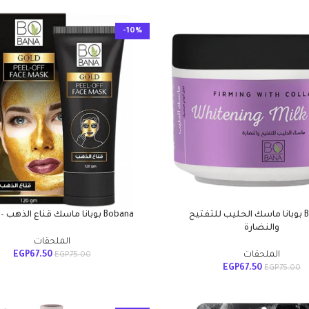
-10%
Bobana بوبانا ماسك الحليب للتفتيح
Bobana بوبانا ماسك قناع الذهب – 120 جم
والنضارة
الملحقات
الملحقات
67.50
EGP
EGP
75.00
EGP
67.50
EGP
75.00