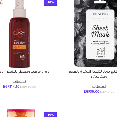
-10%
Boban قناع بوبانا لتنقية البشرة بالفحم
Clary مرطب ومعطر للشعر – 120 مللى
وفيتامين E
الملحقات
الملحقات
314.10
EGP
EGP
349.00
EGP
36.00
EGP
40.00
-10%