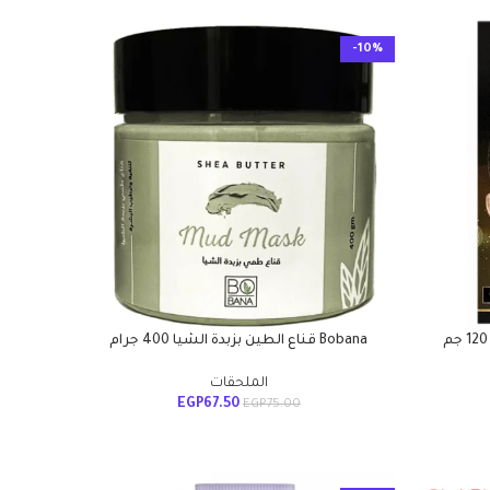
-10%
Bobana قناع الطين بزبدة الشيا 400 جرام
الملحقات
EGP
67.50
EGP
75.00