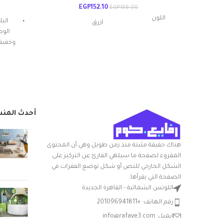
EGP
152.10
EGP
169.00
اللون
الب
ازرق
الوط
وخفيف 
مواد
بلاستيك
بروب
بلاست
من ا
20الطول x
أبعاد المنتج الطول
24العرض x
الكيميا
× العرض × الارتفاع
30الارتفاع سم
النف
الأمد
أحدث المن
التعامل مع المواد
بلاستيك
إنه م
شكل السلعة
مستطيلي
هناك حقيقة مثبتة منذ زمن طويل وهي أن المحتوى
المقروء لصفحة ما سيلهي القارئ عن التركيز على
مصنو
الشكل الخارجي للنص أو شكل توضع الفقرات في
مع غطاء
نعم
الصفحة التي يقرأها.
اللوتس الشمالية - القاهرة الجديدة
الشركة المصنعة
الوطنية
رقم الهاتف: +201096941811
ا
نوع الوعاء
باكيت
إيميل: info@rafaye3.com