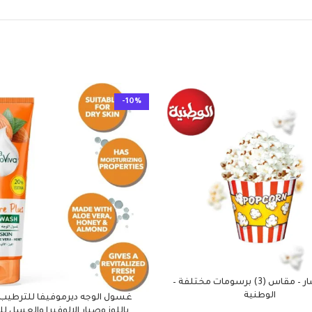
-10%
علبة فشار – مقاس (3) برسومات مختلفة –
الوطنية
غسول الوجه ديرموفيفا للترطيب 
باللوز وصبار الالوفيرا والعسل ل