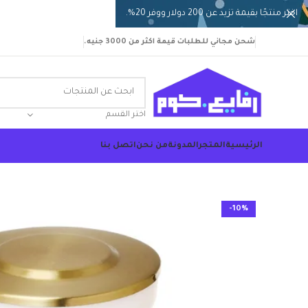
اختر منتجًا بقيمة تزيد عن 200 دولار ووفر 20%.
شحن مجاني للطلبات قيمة اكثر من 3000 جنيه.
اختر القسم
الرئيسية
المتجر
المدونة
من نحن
اتصل بنا
-10%