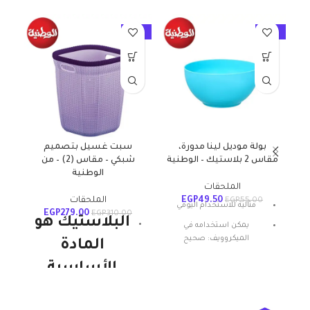
10%
-10%
-10%
بولة موديل لينا مدورة،
سبت غسيل بتصميم
مقاس 2 بلاستيك – الوطنية
شبكي – مقاس (2) – من
م
الوطنية
الملحقات
49.50
EGP
الملحقات
EGP
55.00
مثالية للاستخدام اليومي
EGP
279.00
EGP
310.00
البلاستيك هو
يمكن استخدامه في
الميكروويف: صحيح
المادة
المادة: بلاستيك
الأساسية
شكل المنتج: بيضاوي
للمنتجات
تعليمات العناية: غسيل يدوي