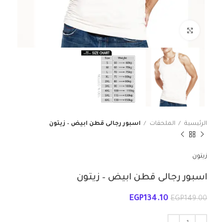
انقر للتكبير
الرئيسية
الملحقات
اسبور رجالى قطن ابيض – زيتون
زيتون
اسبور رجالى قطن ابيض – زيتون
EGP
134.10
EGP
149.00