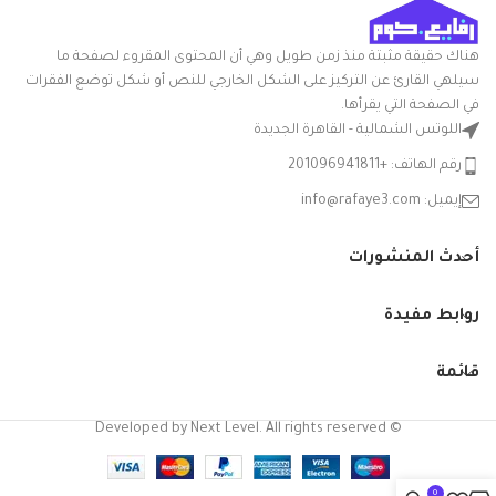
الوطنية
ميزة خاصة: المتانة
ويستمر. إنها
هناك حقيقة مثبتة منذ زمن طويل وهي أن المحتوى المقروء لصفحة ما
قوية ومتينة
سيلهي القارئ عن التركيز على الشكل الخارجي للنص أو شكل توضع الفقرات
في الصفحة التي يقرأها.
وخفيفة الوزن
اللوتس الشمالية - القاهرة الجديدة
ومتعددة
رقم الهاتف: +201096941811
الاستخدامات.
إيميل: info@rafaye3.com
هذا هو المكون
الرئيسي
أحدث المنشورات
لمنتجات
روابط مفيدة
البولي
بروبيلين
قائمة
الخاصة بنا
© Developed by Next Level. All rights reserved
وهي بلاستيك
متين وصحي.
0