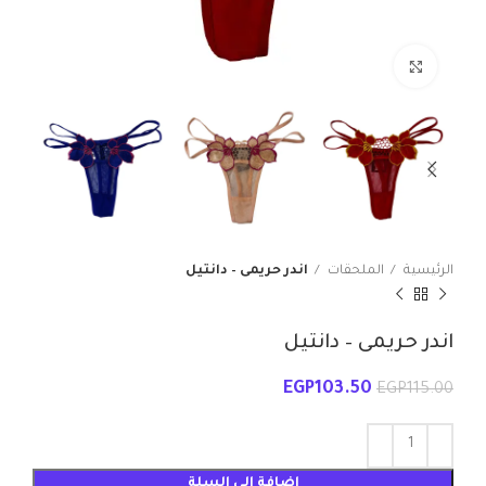
انقر للتكبير
الرئيسية
الملحقات
اندر حريمى – دانتيل
اندر حريمى – دانتيل
EGP
103.50
EGP
115.00
إضافة إلى السلة