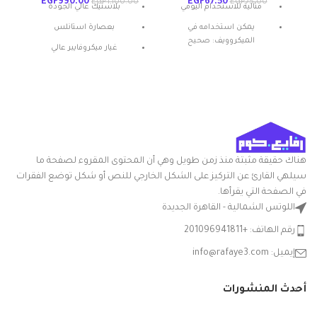
EGP
990.00
EGP
67.50
00
EGP
1,100.00
EGP
75.00
مثالية للاستخدام اليومي
بلاستيك عالي الجودة
يمكن استخدامه في
بعصارة استانلس
الميكروويف: صحيح
غيار ميكروفايبر عالي
المادة: بلاستيك
الامتصاص
شكل المنتج: بيضاوي
بخاصية الضغط المركزي
تعليمات العناية: غسيل يدوي
ميزة خاصة: المتانة
هناك حقيقة مثبتة منذ زمن طويل وهي أن المحتوى المقروء لصفحة ما
سيلهي القارئ عن التركيز على الشكل الخارجي للنص أو شكل توضع الفقرات
في الصفحة التي يقرأها.
اللوتس الشمالية - القاهرة الجديدة
رقم الهاتف: +201096941811
إيميل: info@rafaye3.com
أحدث المنشورات