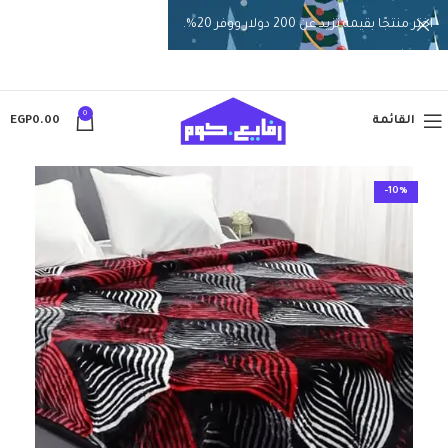
اختر منتجًا بقيمة تزيد عن 200 دولار ووفر 20%.
0
القائمة
0.00
EGP
-10%