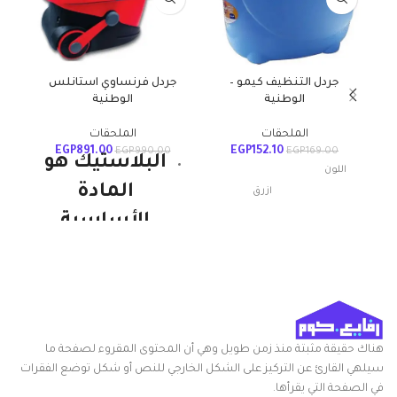
جردل التنظيف كيمو –
جردل فرنساوي استانلس
الوطنية
الوطنية
ش
الملحقات
الملحقات
EGP
891.00
EGP
152.10
EGP
990.00
EGP
169.00
البلاستيك هو
اللون
المادة
ازرق
الأساسية
للمنتجات
مواد
بلاستيك
الوطنية
أبعاد المنتج
20الطول x
ويستمر. إنها
الطول ×
24العرض x
العرض ×
30الارتفاع
قوية ومتينة
الارتفاع
سم
هناك حقيقة مثبتة منذ زمن طويل وهي أن المحتوى المقروء لصفحة ما
وخفيفة الوزن
سيلهي القارئ عن التركيز على الشكل الخارجي للنص أو شكل توضع الفقرات
التعامل مع
بلاستيك
في الصفحة التي يقرأها.
المواد