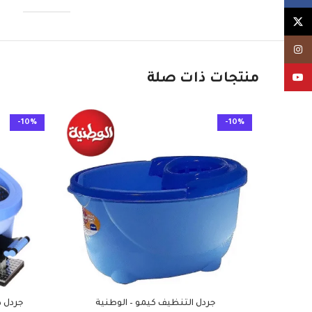
X
Instagram
منتجات ذات صلة
YouTube
-10%
-10%
جردل التنظيف كيمو – الوطنية
جردل د