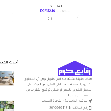
الملحقات
EGP
152.10
EGP
169.00
اللون
ازرق
غ
مواد
بلاستيك
20الطول x
أبعاد المنتج الطول
24العرض x
× العرض × الارتفاع
30الارتفاع سم
أحدث المن
التعامل مع المواد
بلاستيك
هناك حقيقة مثبتة منذ زمن طويل وهي أن المحتوى
شكل السلعة
مستطيلي
المقروء لصفحة ما سيلهي القارئ عن التركيز على
الشكل الخارجي للنص أو شكل توضع الفقرات في
مع غطاء
نعم
الصفحة التي يقرأها.
اللوتس الشمالية - القاهرة الجديدة
الشركة المصنعة
الوطنية
رقم الهاتف: +201096941811