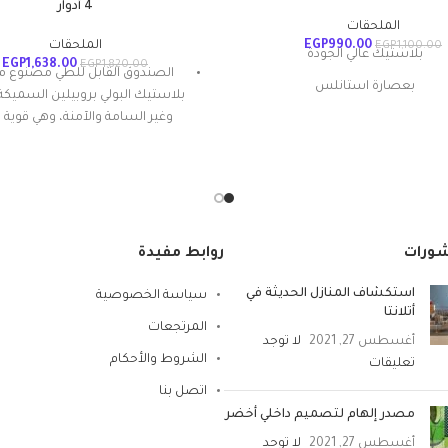
4 أدوار
الملحقات
990.00
EGP
الملحقات
EGP
1,100.00
بلاستيك عالي الجودة
EGP
1,638.00
EGP
1,820.00
الصندوق القابل للطي مصنوع م
بعصارة استانلس
بلاستيك البولي بروبيلين السميكة 
وغير السامة والآمنة، وهي قوية 
يار ميكروفايبر عالي الامتصاص
الوزن ومثالية لتنظيم البضائع وال
بخاصية الضغط المركزي
الأشياء منظمة بشكل أنيق
مقاومة للصدمات
سهل الاستخدام و التجمي
شورات
روابط مفيدة
أنقى المواد
تصميم مبتكر مع فتحة في اتج
استكشاف المنازل الحديثة في
سياسة الخصوصية
باستخدام الغطاء وأبواب أمامية
أتلانتا
المرتجعات
لسهولة الوصول إليها
أغسطس 27, 2021
لا توجد
الشروط والأحكام
تعليقات
اتصل بنا
مصدر إلهام لتصميم داخلي أخضر
أغسطس 27, 2021
لا توجد