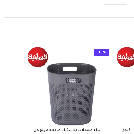
-10%
-10%
– غامق –
سلة مهملات بلاستيك مربعه فيلو من
علب