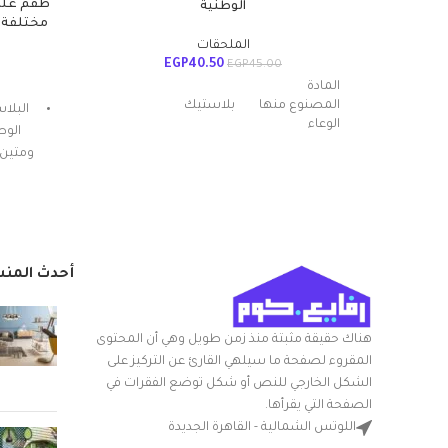
الوطنية
الملحقات
EGP
40.50
EGP
45.00
المادة
المصنوع منها
بلاستيك
البلا
الوعاء
الوط
ومتين 
عدد القطع
1
المكو
الخاصة 
يمتص
اسم العلامة
الوطنية
كيميائي
التجارية
بروب
أحدث المن
الم
اللون
متعدد الالوان
الاستخ
هناك حقيقة مثبتة منذ زمن طويل وهي أن المحتوى
شكل السلعة
مستدير
المقروء لصفحة ما سيلهي القارئ عن التركيز على
عندم
الشكل الخارجي للنص أو شكل توضع الفقرات في
الوطن
بوله سلطه مدوره
الصفحة التي يقرأها.
منتجا
قدّم المكونات
بلاستيك سعه 2 لتر
اللوتس الشمالية - القاهرة الجديدة
معايي
المضمنة
من الياسين - الوان