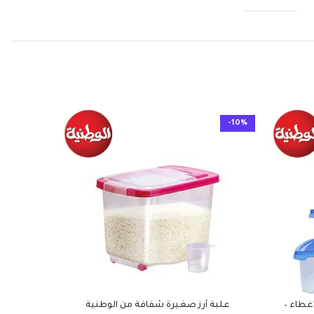
-10%
-10%
جا 4 شفاف*غطاء –
علبة أرز صغيرة شفافة من الوطنية