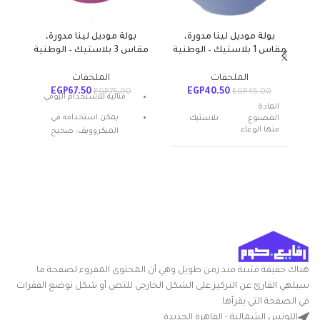
بولة موديل لينا مدورة،
بولة موديل لينا مدورة،
مقاس 1 بلاستيك – الوطنية
مقاس 3 بلاستيك – الوطنية
الملحقات
الملحقات
EGP
67.50
EGP
40.50
EGP
75.00
EGP
45.00
مثالية للاستخدام اليومي
المادة
ا
يمكن استخدامه في
المصنوع
بلاستيك
منها الوعاء
الميكروويف: صحيح
المادة: بلاستيك
عدد القطع
1
شكل المنتج: بيضاوي
م
تعليمات العناية: غسيل يدوي
اسم العلامة
الوطنية
التجارية
أ
ميزة خاصة: المتانة
ا
ا
متعدد
ا
اللون
الالوان
هناك حقيقة مثبتة منذ زمن طويل وهي أن المحتوى المقروء لصفحة ما
ا
سيلهي القارئ عن التركيز على الشكل الخارجي للنص أو شكل توضع الفقرات
شكل
ا
مستدير
السلعة
في الصفحة التي يقرأها.
اللوتس الشمالية - القاهرة الجديدة