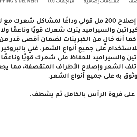
صف
معلومات إضافية
مراجعات (0)
IPPING & DELIVERY
 بالبروكيراتين والسيراميد يترك شعرك قويًا وناعمًا 
ما أنه خالٍ من الكبريتات لضمان أقصى قدر من
للاستخدام على جميع أنواع الشعر. غني بالبروكي
اتين والسيراميد للحفاظ على شعرك قويًا وناعمًا
لف الشعر وإصلاح الأطراف المتقصفة، مما يجعله
ثوق به على جميع أنواع الشعر.
 على فروة الرأس بالكامل ثم يشطف.