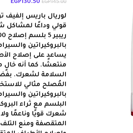
EGP
130.50
EGP
145.00
قولي وداعًا لمشاكل ش
بالبروكيراتين والسيرامي
يساعد على إصلاح الأ
منتعشًا. كما أنه خالٍ
السلامة لشعرك. بفضل 
المُصلح مثالي للاستخد
بالبروكيراتين والسيرا
البلسم مع ثراء البروك
شعرك قويًا وناعمًا ول
المتقصفة ومنع التلف