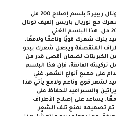
لوريال باريس إلفيف توتال ريبير 5 بلسم إصلاح 200 مل
عرك مع لوريال باريس إلفيف توتال
ريبير 5 بلسم إصلاح 200 مل. هذا البلسم الغني
د يترك شعرك قويًا وناعمًا ولامعًا.
طراف المتقصفة ويجعل شعرك يبدو
 من الكبريتات لضمان أقصى قدر من
تركيبته الفائقة، فإن هذا البلسم
ام على جميع أنواع الشعر. غني
ميد لشعر قوي وناعم ولامع يأتي هذا
يراتين والسيراميد للحفاظ على
امعًا. يساعد على إصلاح الأطراف
 تم تصميمه لمنع تلف الشعر