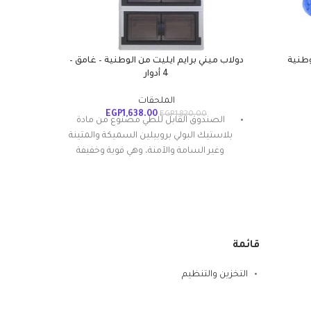
وطنية
دولاب ميني برايم ايليت من الوطنية – غامق –
4 أدوار
الملحقات
EGP
1,638.00
EGP
1,820.00
الصندوق القابل للطي مصنوع من مادة
الب
بلاستيك البولي بروبيلين السميكة والمتينة
ال
وغير السامة والآمنة، وهي قوية وخفيفة
صاص
الوزن ومثالية لتنظيم البضائع والحفاظ على
الو
الأشياء منظمة بشكل أنيق.
قو
مقاومة للصدمات
سهل الاستخدام و التجميع
الا
قائمة
أنقى المواد
تصميم مبتكر مع فتحة في اتجاهين
التخزين والتنظيم
باستخدام الغطاء وأبواب أمامية مزدوجة
لسهولة الوصول إليها
بر