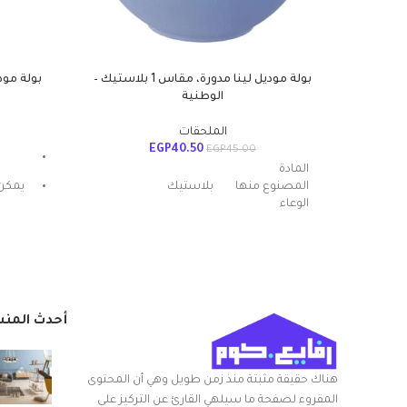
بولة موديل لينا مدورة، مقاس 1 بلاستيك –
الوطنية
الملحقات
EGP
40.50
EGP
45.00
المادة
المصنوع منها
بلاستيك
يمكن 
الوعاء
عدد القطع
1
اسم العلامة
الوطنية
التجارية
أحدث المن
اللون
متعدد الالوان
هناك حقيقة مثبتة منذ زمن طويل وهي أن المحتوى
المقروء لصفحة ما سيلهي القارئ عن التركيز على
شكل السلعة
مستدير