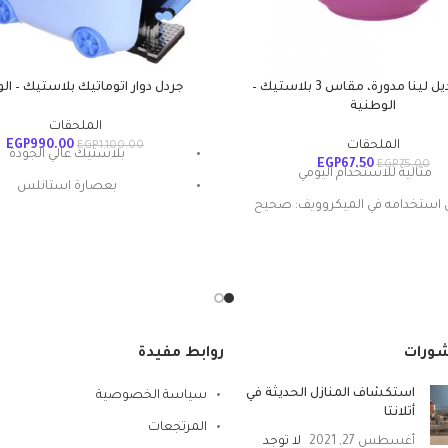
بولة موديل لينا مدورة، مقاس 3 بلاستيك –
جردل دوار اتوماتيك بلاستيك – ال
الوطنية
الملحقات
الملحقات
990.00
EGP
EGP
1,100.00
بلاستيك عالي الجودة
EGP
67.50
EGP
75.00
مثالية للاستخدام اليومي
بعصارة استانلس
استخدامه في الميكروويف: صحيح
غيار ميكروفايبر عالي الامت
المادة: بلاستيك
بخاصية الضغط المركزي
شكل المنتج: بيضاوي
تعليمات العناية: غسيل يدوي
ميزة خاصة: المتانة
شورات
روابط مفيدة
استكشاف المنازل الحديثة في
سياسة الخصوصية
أتلانتا
المرتجعات
أغسطس 27, 2021
لا توجد