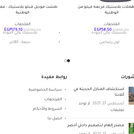
ملات بلاستيك مربعه فيلو من
الوطنية
الوطنية
الملحقات
الملحقات
EGP
179.10
EGP
58.50
EGP
199.00
EGP
65.00
بلاستيك عالى الجوده
بلاستيك عالي الجودة
لون:رصاصى
سعة : 40لتر
الوطنية
مقاس : 60×21سم
شورات
روابط مفيدة
استكشاف المنازل الحديثة في
سياسة الخصوصية
أتلانتا
المرتجعات
أغسطس 27, 2021
لا توجد
الشروط والأحكام
تعليقات
اتصل بنا
مصدر إلهام لتصميم داخلي أخضر