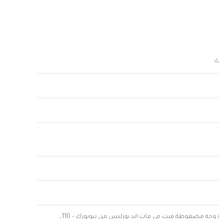
ك
مايبيلين بودرة وجه مضغوطة فيت مي مات اند بورليس من نيويورك – 110،