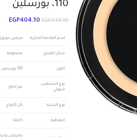
110، بورسلين
EGP
404.10
EGP
449.00
اسم العلامة التجارية
ميبلين نيويور
شكل المنتج
مضغوط
اللون
110 بورسلين
نوع التشطيب
غير لامع
النهائي
نوع البشرة
كل الأنواع
التغطية
كاملة