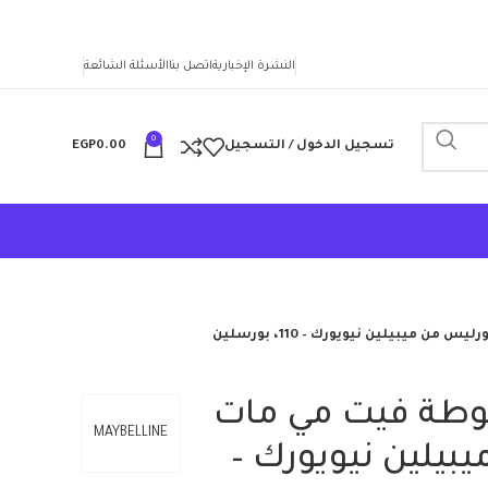
النشرة الإخبارية
اتصل بنا
الأسئلة الشائعة
0
تسجيل الدخول / التسجيل
0.00
EGP
 ميبيلين نيويورك – 110، بورسلين
وطة فيت مي مات
MAYBELLINE
بيلين نيويورك –