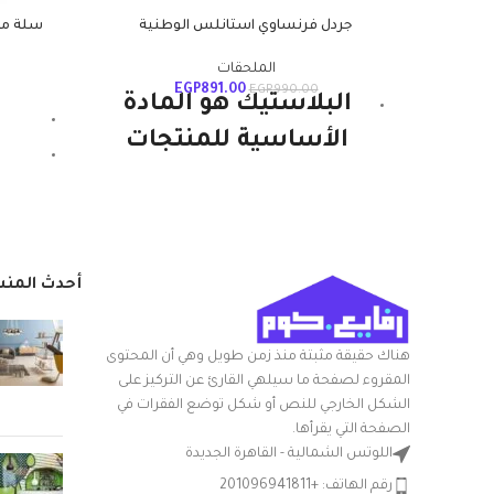
جردل فرنساوي استانلس الوطنية
سلة مه
الملحقات
EGP
891.00
EGP
990.00
البلاستيك هو المادة
الأساسية للمنتجات
الوطنية ويستمر. إنها
قوية ومتينة وخفيفة
الوزن ومتعددة
الاستخدامات. هذا هو
أحدث المن
المكون الرئيسي
لمنتجات البولي
هناك حقيقة مثبتة منذ زمن طويل وهي أن المحتوى
المقروء لصفحة ما سيلهي القارئ عن التركيز على
بروبيلين الخاصة بنا
الشكل الخارجي للنص أو شكل توضع الفقرات في
وهي بلاستيك متين
الصفحة التي يقرأها.
اللوتس الشمالية - القاهرة الجديدة
وصحي. يمتص القليل
رقم الهاتف: +201096941811