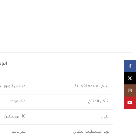
الو
Facebook
X
اسم العلامة التجارية
ميبلين نيويورك
Instagram
شكل المنتج
مضغوط
YouTube
اللون
110 بورسلين
نوع التشطيب النهائي
غير لامع