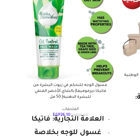
غسول الوجه للتحكم في زيوت البشرة من
فاتيكا ديرموفيفا| بالشاي الأخضر المنقي
:
البلا
للبشرة الدهنية| 50 مل
الوطن
الملحقات
ومتين 
EGP
26.10
EGP
29.00
المكو
العلامة التجارية: فاتيكا
ت
الخاصة 
يمتص 
غسول للوجه بخلاصة
كيميائي