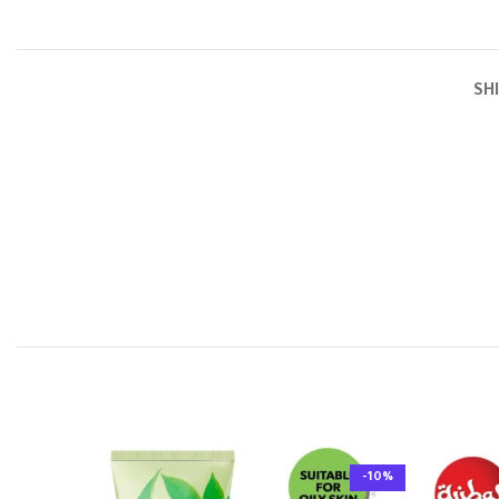
SH
-10%
-10%