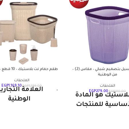
سبت غسيل بتصميم شبكي – مقاس (2) –
طقم حمام نت بلاستيك – 10 قطع – الوطنية
من الوطنية
الملحقات
الملحقات
1,169.10
EGP
EGP
1,299.00
العلامة التجارية
EGP
279.00
EGP
310.00
بلاستيك هو المادة
الوطنية
أساسية للمنتجات
النوع: طقم أدوا
طنية ويستمر. إنها
النظافة
ية ومتينة وخفيفة