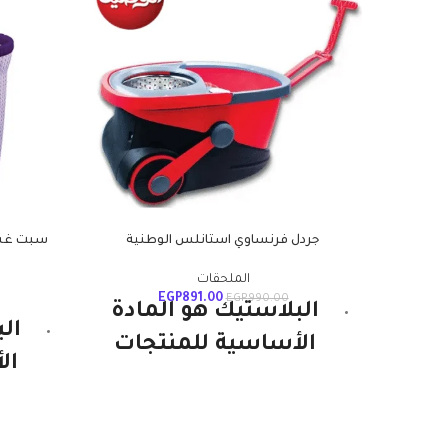
جردل فرنساوي استانلس الوطنية
الملحقات
EGP
891.00
EGP
990.00
البلاستيك هو المادة
ال
الأساسية للمنتجات
ال
الوطنية ويستمر. إنها
الو
قوية ومتينة وخفيفة
قو
الوزن ومتعددة