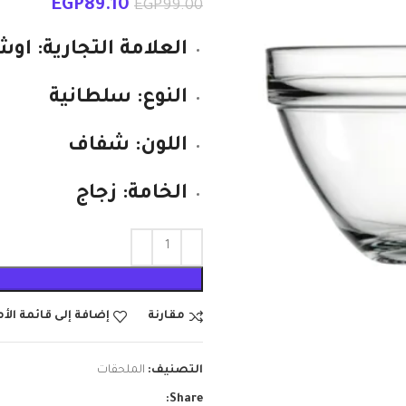
EGP
89.10
EGP
99.00
العلامة التجارية: او
النوع: سلطانية
اللون: شفاف
الخامة: زجاج
مقارنة
إضافة إلى قائمة الأ
التصنيف:
الملحقات
Share: