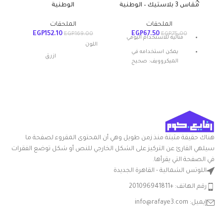
مقاس 3 بلاستيك – الوطنية
الوطنية
الملحقات
الملحقات
EGP
152.10
EGP
67.50
0
EGP
169.00
EGP
75.00
مثالية للاستخدام اليومي
اللون
يمكن استخدامه في
ازرق
الميكروويف: صحيح
المادة: بلاستيك
شكل المنتج: بيضاوي
مواد
بلاستيك
تعليمات العناية: غسيل يدوي
أبعاد المنتج
20الطول x
ميزة خاصة: المتانة
الطول ×
24العرض x
العرض ×
30الارتفاع
هناك حقيقة مثبتة منذ زمن طويل وهي أن المحتوى المقروء لصفحة ما
الارتفاع
سم
سيلهي القارئ عن التركيز على الشكل الخارجي للنص أو شكل توضع الفقرات
في الصفحة التي يقرأها.
التعامل مع
بلاستيك
المواد
اللوتس الشمالية - القاهرة الجديدة
رقم الهاتف: +201096941811
شكل
مستطيلي
السلعة
إيميل: info@rafaye3.com