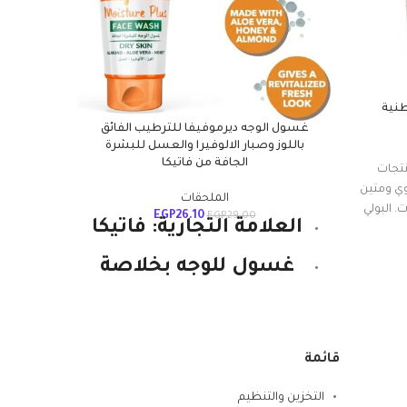
طنية
قلم تحديد ك
غسول الوجه ديرموفيفا للترطيب الفائق
باللوز وصبار الالوفيرا والعسل للبشرة
الجافة من فاتيكا
نتجات
يمن
وي ومتين
الملحقات
. البولي
EGP
26.10
EGP
29.00
العلامة التجارية: فاتيكا
ا، وهو
تركي
ة قليلة
غسول للوجه بخلاصة
تظل
للمواد
ا يقلل من
اللوز لترطيب فائق
سهل
ً طويل
للبشرة.
 هي أهم
إلى
قائمة
يحتوي الغسول على
للح
ة للقدرة
خلاصة اللوز والألوفيرا
التخزين والتنظيم
ثلاجة أو