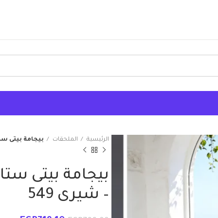
الرئيسية
الملحقات
بيجامة بيتى ستان – بنطلو
– شيرى 549