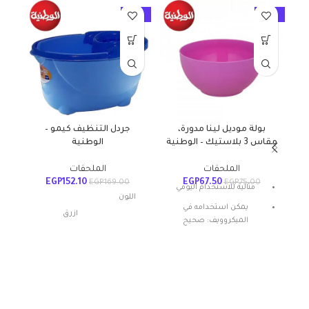
10%
-10%
-10%
بولة موديل لينا مدورة،
جردل التنظيف كيمو –
مقاس 3 بلاستيك – الوطنية
الوطنية
م
الملحقات
الملحقات
EGP
152.10
EGP
67.50
EGP
169.00
EGP
75.00
مثالية للاستخدام اليومي
اللون
يمكن استخدامه في
ازرق
الميكروويف: صحيح
المادة: بلاستيك
شكل المنتج: بيضاوي
مواد
بلاستيك
تعليمات العناية: غسيل يدوي
أبعاد المنتج
20الطول x
ميزة خاصة: المتانة
الطول ×
24العرض x