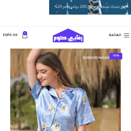
اختر منتجًا بقيمة تزيد عن 200 دولار ووفر 20%.
0
القائمة
0.00
EGP
-10%