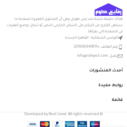
العرض ×
30الارتفاع
الارتفاع
سم
هناك حقيقة مثبتة منذ زمن طويل وهي أن المحتوى المقروء لصفحة ما
التعامل مع
بلاستيك
سيلهي القارئ عن التركيز على الشكل الخارجي للنص أو شكل توضع الفقرات
المواد
في الصفحة التي يقرأها.
اللوتس الشمالية - القاهرة الجديدة
شكل
مستطيلي
السلعة
رقم الهاتف: +201096941811
إيميل: info@rafaye3.com
مع غطاء
نعم
أحدث المنشورات
الشركة
الوطنية
المصنعة
روابط مفيدة
نوع الوعاء
باكيت
قائمة
© Developed by Next Level. All rights reserved