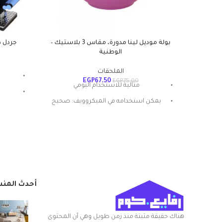
بولة موديل لينا مدورة، مقاس 3 بلاستيك –
جردل د
الوطنية
الملحقات
EGP
67.50
EGP
75.00
مثالية للاستخدام اليومي
يمكن استخدامه في الميكروويف: صحيح
غ
المادة: بلاستيك
شكل المنتج: بيضاوي
تعليمات العناية: غسيل يدوي
ميزة خاصة: المتانة
أحدث المن
هناك حقيقة مثبتة منذ زمن طويل وهي أن المحتوى