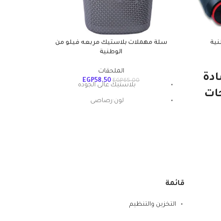
نية
سلة مهملات بلاستيك مربعه فيلو من
طقم حمام نت بل
الوطنية
الملحقات
ادة
ا
EGP
58.50
EGP
65.00
بلاستيك عالى الجوده
ات
لون:رصاصى
نها
ا
الوطنية
فة
 هو
ا
ي
قائمة
التخزين والتنظيم
بنا
فرشا