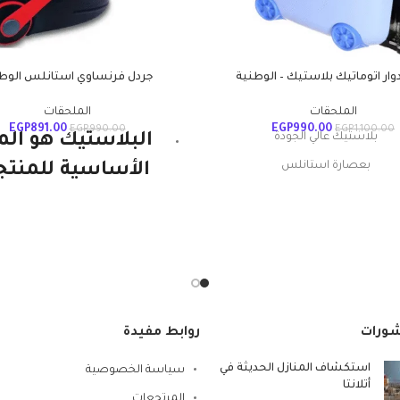
وار اتوماتيك بلاستيك – الوطنية
جردل فرنساوي استانلس الوط
الملحقات
الملحقات
EGP
891.00
EGP
990.00
EGP
990.00
EGP
1,100.00
بلاستيك عالي الجودة
البلاستيك هو الم
بعصارة استانلس
الأساسية للمنتج
يار ميكروفايبر عالي الامتصاص
الوطنية ويستمر. إ
بخاصية الضغط المركزي
قوية ومتينة وخفي
الوزن ومتعددة
الاستخدامات. هذا
المكون الرئيس
شورات
روابط مفيدة
لمنتجات البولي
استكشاف المنازل الحديثة في
سياسة الخصوصية
بروبيلين الخاصة 
أتلانتا
المرتجعات