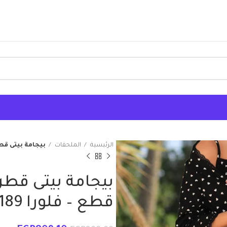
الرئيسية
الملحقات
بيجامة بيتى قطن هوت شو
قطع – فلورا 189