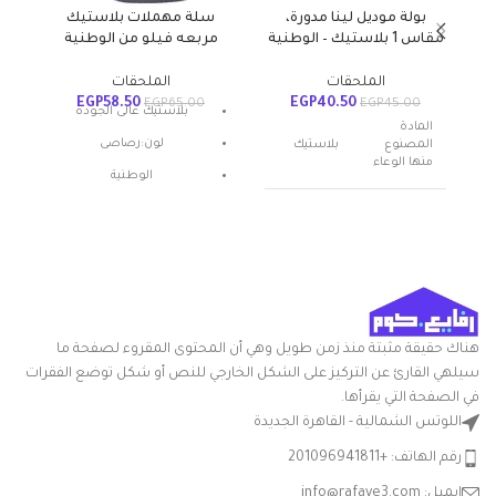
بولة موديل لينا مدورة،
سلة مهملات بلاستيك
مقاس 1 بلاستيك – الوطنية
مربعه فيلو من الوطنية
الملحقات
الملحقات
EGP
58.50
EGP
40.50
0
EGP
65.00
EGP
45.00
بلاستيك عالى الجوده
المادة
لون:رصاصى
المصنوع
بلاستيك
منها الوعاء
الوطنية
عدد القطع
1
اسم العلامة
الوطنية
التجارية
متعدد
اللون
هناك حقيقة مثبتة منذ زمن طويل وهي أن المحتوى المقروء لصفحة ما
الالوان
سيلهي القارئ عن التركيز على الشكل الخارجي للنص أو شكل توضع الفقرات
في الصفحة التي يقرأها.
شكل
مستدير
اللوتس الشمالية - القاهرة الجديدة
السلعة
رقم الهاتف: +201096941811
بوله سلطه
إيميل: info@rafaye3.com
مدوره