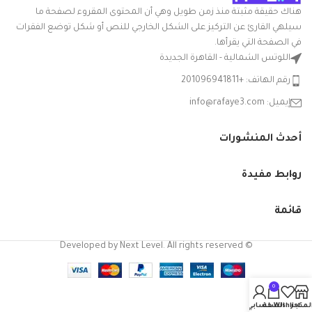
وخفيفة الوزن
هناك حقيقة مثبتة منذ زمن طويل وهي أن المحتوى المقروء لصفحة ما
سيلهي القارئ عن التركيز على الشكل الخارجي للنص أو شكل توضع الفقرات
ومتعددة
في الصفحة التي يقرأها.
الاستخدامات.
اللوتس الشمالية - القاهرة الجديدة
هذا هو المكون
رقم الهاتف: +201096941811
الرئيسي
إيميل: info@rafaye3.com
لمنتجات
أحدث المنشورات
البولي
بروبيلين
روابط مفيدة
الخاصة بنا
قائمة
وهي بلاستيك
متين وصحي.
© Developed by Next Level. All rights reserved
يمتص القليل
جدًا من الماء
0
وله مقاومة
لمتجر
Wishlist
السلة
حسابي