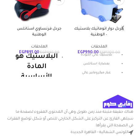
جردل دوار اتوماتيك بلاستيك
جردل فرنساوي استانلس
سلة
– الوطنية
الوطنية
الملحقات
الملحقات
EGP
891.00
EGP
990.00
EGP
990.00
EGP
1,100.00
بلاستيك عالي الجودة
البلاستيك هو
بعصارة استانلس
المادة
غيار ميكروفايبر عالي
الأساسية
الامتصاص
للمنتجات
بخاصية الضغط المركزي
الوطنية
ويستمر. إنها
هناك حقيقة مثبتة منذ زمن طويل وهي أن المحتوى المقروء لصفحة ما
قوية ومتينة
سيلهي القارئ عن التركيز على الشكل الخارجي للنص أو شكل توضع الفقرات
في الصفحة التي يقرأها.
وخفيفة الوزن
اللوتس الشمالية - القاهرة الجديدة