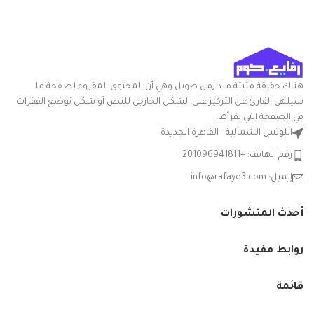
تعليمات العناية: غسيل يدوي
أبعاد المنتج
20الطول x
ميزة خاصة: المتانة
الطول ×
24العرض x
العرض ×
30الارتفاع
الارتفاع
سم
هناك حقيقة مثبتة منذ زمن طويل وهي أن المحتوى المقروء لصفحة ما
التعامل مع
بلاستيك
سيلهي القارئ عن التركيز على الشكل الخارجي للنص أو شكل توضع الفقرات
المواد
في الصفحة التي يقرأها.
اللوتس الشمالية - القاهرة الجديدة
شكل
مستطيلي
السلعة
رقم الهاتف: +201096941811
إيميل: info@rafaye3.com
مع غطاء
نعم
أحدث المنشورات
الشركة
الوطنية
المصنعة
روابط مفيدة
نوع الوعاء
باكيت
قائمة