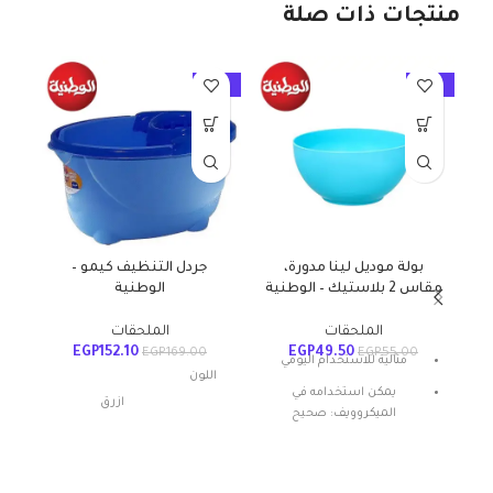
منتجات ذات صلة
10%
-10%
-10%
بولة موديل لينا مدورة،
جردل التنظيف كيمو –
مقاس 2 بلاستيك – الوطنية
الوطنية
الملحقات
الملحقات
EGP
152.10
EGP
49.50
EGP
169.00
EGP
55.00
مثالية للاستخدام اليومي
اللون
يمكن استخدامه في
ازرق
الميكروويف: صحيح
المادة: بلاستيك
شكل المنتج: بيضاوي
مواد
بلاستيك