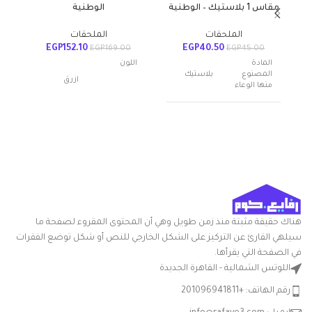
مقاس 1 بلاستيك – الوطنية
الوطنية
الملحقات
الملحقات
EGP
152.10
EGP
40.50
EGP
169.00
EGP
45.00
المادة
اللون
المصنوع
بلاستيك
ازرق
منها الوعاء
عدد القطع
1
مواد
بلاستيك
اسم العلامة
الوطنية
التجارية
أبعاد المنتج
20الطول x
الطول ×
24العرض x
العرض ×
30الارتفاع
متعدد
الارتفاع
سم
اللون
الالوان
هناك حقيقة مثبتة منذ زمن طويل وهي أن المحتوى المقروء لصفحة ما
التعامل مع
بلاستيك
سيلهي القارئ عن التركيز على الشكل الخارجي للنص أو شكل توضع الفقرات
شكل
المواد
مستدير
السلعة
في الصفحة التي يقرأها.
اللوتس الشمالية - القاهرة الجديدة
شكل
مستطيلي
بوله سلطه
السلعة
رقم الهاتف: +201096941811
مدوره
بلاستيك
قدّم