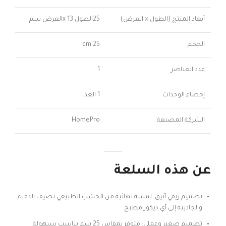
أبعاد المنتج (الطول × العرض)
25الطول x 13العرض سم
الحجم
25 cm
عدد العناصر
1
إحصاء الوحدات
1 العد
الشركة المصنعة
HomePro
عن هذه السلعة
تصميم ريفي أنيق: لمسة نهائية من الخشب الطبيعي تضيف الدفء
والجاذبية إلى أي ديكور مطبخ
تصميم صغير وعملي: متوفر بمقاس 25 سم يناسب بسهولة