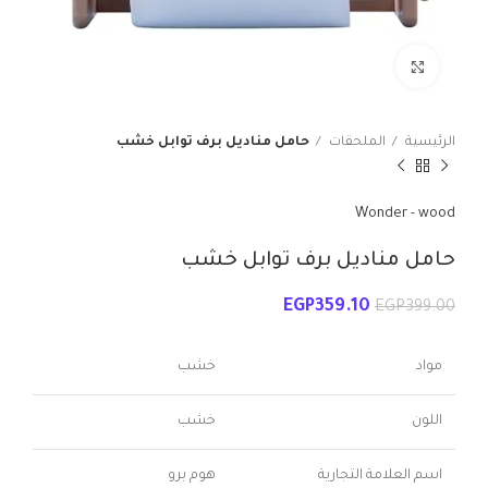
انقر للتكبير
الرئيسية
الملحقات
حامل مناديل برف توابل خشب
Wonder - wood
حامل مناديل برف توابل خشب
EGP
359.10
EGP
399.00
مواد
خشب
اللون
خشب
اسم العلامة التجارية
هوم برو