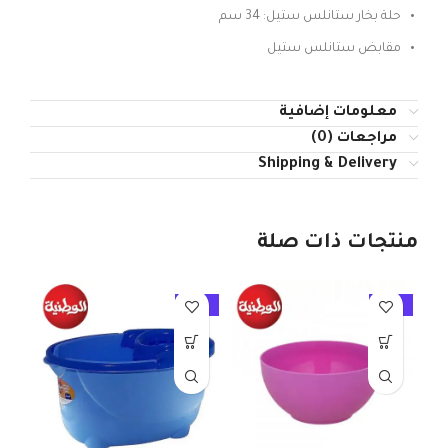
حلة بخار ستانلس ستيل: 34 سم
مقابض ستانلس ستيل
معلومات إضافية
مراجعات (0)
Shipping & Delivery
منتجات ذات صلة
10%
-10%
-10%