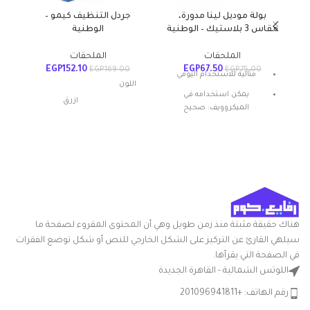
بولة موديل لينا مدورة،
جردل التنظيف كيمو –
طشت
مقاس 3 بلاستيك – الوطنية
الوطنية
الملحقات
الملحقات
EGP
152.10
EGP
67.50
EGP
169.00
EGP
75.00
مثالية للاستخدام اليومي
اللون
يمكن استخدامه في
ازرق
الميكروويف: صحيح
المادة: بلاستيك
شكل المنتج: بيضاوي
مواد
بلاستيك
تعليمات العناية: غسيل يدوي
أبعاد المنتج
20الطول x
ميزة خاصة: المتانة
الطول ×
24العرض x
العرض ×
30الارتفاع
الارتفاع
سم
هناك حقيقة مثبتة منذ زمن طويل وهي أن المحتوى المقروء لصفحة ما
سيلهي القارئ عن التركيز على الشكل الخارجي للنص أو شكل توضع الفقرات
التعامل مع
بلاستيك
في الصفحة التي يقرأها.
المواد
اللوتس الشمالية - القاهرة الجديدة
شكل
رقم الهاتف: +201096941811
مستطيلي
السلعة