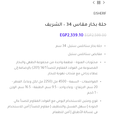
ElSHERIF
حلة بخار مقاس 34 – الشريف
EGP
2,339.10
EGP
2,599.00
حلة بخار ستانلس ستيل: 34 سم
مقابض ستانلس ستيل
محتويات العبوة – قطعة واحدة من مجموعة الطهي والبخار
المصنوعة من الفولاذ المقاوم للصدأ 14/1 (201) بالإضافة إلى
غطاء زجاجي مع فتحات تهوية للبخار.
المواصفات – السعة – 4500 مل (2250 مل لكل وعاء)، القطر –
20 سم، الارتفاع – وعاء واحد – 9.5 سم، الطبقة – 16.5 سم، الوزن
– 1 كجم.
قوي ومتين للاستخدام اليومي مع الفولاذ المقاوم للصدأ عالي
الجودة | سهل الغسل والتنظيف | مقاوم للصدأ | آمن للاستخدام
في غسالة الأطباق | آمن للطعام.