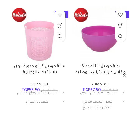
10%
-10%
-10%
بولة موديل لينا مدورة،
سلة موديل فيلو مدورة الوان
مقاس 3 بلاستيك – الوطنية
بلاستيك – الوطنية
الملحقات
الملحقات
EGP
58.50
EGP
67.50
0
EGP
65.00
EGP
75.00
مثالية للاستخدام اليومي
مقاس : 25× ارتفاع 28سم
يمكن استخدامه في
متعددة الالوان
الميكروويف: صحيح
المادة: بلاستيك
شكل المنتج: بيضاوي
تعليمات العناية: غسيل يدوي