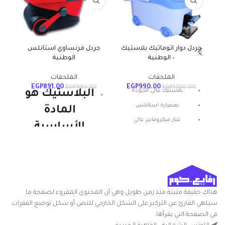
جردل دوار اتوماتيك بلاستيك
جردل فرنساوي استانلس
سلة
– الوطنية
الوطنية
الملحقات
الملحقات
EGP
891.00
EGP
990.00
EGP
990.00
EGP
1,100.00
بلاستيك عالي الجودة
البلاستيك هو
بعصارة استانلس
المادة
غيار ميكروفايبر عالي
الأساسية
الامتصاص
للمنتجات
بخاصية الضغط المركزي
الوطنية
ويستمر. إنها
قوية ومتينة
هناك حقيقة مثبتة منذ زمن طويل وهي أن المحتوى المقروء لصفحة ما
سيلهي القارئ عن التركيز على الشكل الخارجي للنص أو شكل توضع الفقرات
وخفيفة الوزن
في الصفحة التي يقرأها.