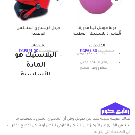
بولة موديل لينا مدورة،
جردل فرنساوي استانلس
مقاس 3 بلاستيك – الوطنية
الوطنية
الملحقات
الملحقات
EGP
891.00
EGP
67.50
EGP
990.00
EGP
75.00
مثالية للاستخدام اليومي
البلاستيك هو
يمكن استخدامه في
المادة
الميكروويف: صحيح
الأساسية
المادة: بلاستيك
للمنتجات
شكل المنتج: بيضاوي
الوطنية
تعليمات العناية: غسيل يدوي
ميزة خاصة: المتانة
ويستمر. إنها
قوية ومتينة
هناك حقيقة مثبتة منذ زمن طويل وهي أن المحتوى المقروء لصفحة ما
وخفيفة الوزن
سيلهي القارئ عن التركيز على الشكل الخارجي للنص أو شكل توضع الفقرات
في الصفحة التي يقرأها.