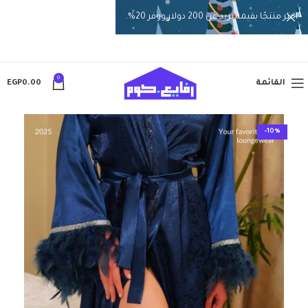
اختر منتجًا بقيمة تزيد عن 200 دولار ووفر 20%.
0
القائمة
0.00
EGP
-10%