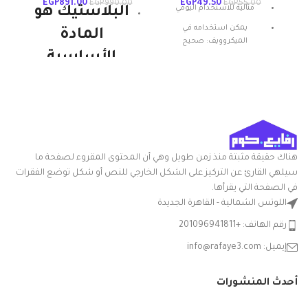
EGP
891.00
EGP
49.50
00
EGP
990.00
EGP
55.00
مثالية للاستخدام اليومي
البلاستيك هو
يمكن استخدامه في
المادة
الميكروويف: صحيح
الأساسية
المادة: بلاستيك
للمنتجات
شكل المنتج: بيضاوي
الوطنية
تعليمات العناية: غسيل يدوي
ميزة خاصة: المتانة
ويستمر. إنها
قوية ومتينة
هناك حقيقة مثبتة منذ زمن طويل وهي أن المحتوى المقروء لصفحة ما
وخفيفة الوزن
سيلهي القارئ عن التركيز على الشكل الخارجي للنص أو شكل توضع الفقرات
في الصفحة التي يقرأها.
ومتعددة
اللوتس الشمالية - القاهرة الجديدة
الاستخدامات.
رقم الهاتف: +201096941811
هذا هو المكون
إيميل: info@rafaye3.com
الرئيسي
لمنتجات
أحدث المنشورات