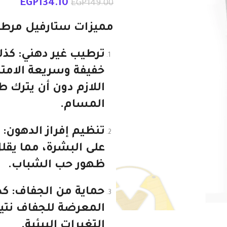
EGP
134.10
EGP
149.00
مميزات ستارفيل مرطب
ترطيب غير دهني
: كذ
خفيفة وسريعة الامت
اللازم دون أن يترك 
المسام.
تنظيم إفراز الدهون
: 
على البشرة، مما يقل
ظهور حب الشباب.
حماية من الجفاف
: ك
المعرضة للجفاف نتي
التغيرات البيئية.