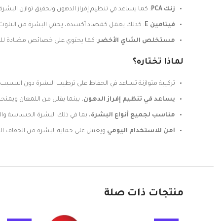
زنك PCA
: كما يساعد في تنظيم إفراز الدهون وتحقيق توازن البشرة 
فيتامين E
: كذلك يعمل كمضاد أكسدة، يحمي البشرة من التلوث وا
مستخلص الشاي الأخضر
: كما يحتوي على خصائص مضادة للبكت
لماذا تختاره؟
تركيبة متوازنة تساعد في الحفاظ على ترطيب البشرة دون التسب
يساعد في تنظيم إفراز الدهون
، بينما يقلل من اللمعان ويمن
مناسب لجميع أنواع البشرة
، بما في ذلك البشرة الحساسة و
آمن للاستخدام اليومي
ويعمل على حماية البشرة من الجفاف ال
منتجات ذات صلة