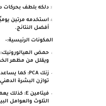
دلكه بلطف بحركات دائ
استخدمه مرتين يوميً
أفضل النتائج.
المكونات الرئيسية:-
حمض الهيالورونيك
:
ويقلل من مظهر الخطو
زنك PCA
: كما يساعد 
توازن البشرة الدهني.
فيتامين E
: كذلك يع
التلوث والعوامل البيئ