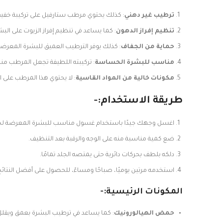
ترطيب غير دهني
: كذلك يحتوي مرطب ستارفيل على تركيبة خفيفة
تنظيم إفراز الدهون
: كما يساعد في تنظيم إفراز الزيوت على ا
حماية من الجفاف
: كذلك يوفر الترطيب العميق للبشرة المعرضة 
مناسب للبشرة الحساسة
: تركيبته اللطيفة تجعل المرطب من
مكونات خالية من المواد القاسية
: لا يحتوي هذا المرطب على ا
طريقة الاستخدام:-
اغسل وجهك جيدًا باستخدام غسول مناسب للبشرة المعرضة لح
ضع كمية مناسبة منه على الوجه والرقبة بعد التنظيف.
دلكه بلطف بحركات دائرية حتى يمتصه الجلد تمامًا.
استخدمه مرتين يوميًا، صباحًا ومساءً، للحصول على أفضل النتائج
المكونات الرئيسية:-
حمض الهيالورونيك
: كما يساعد في ترطيب البشرة بعمق ويقلل