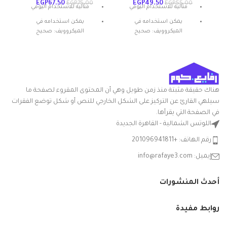
EGP
67.50
EGP
49.50
EGP
75.00
EGP
55.00
مثالية للاستخدام اليومي
مثالية للاستخدام اليومي
ا
يمكن استخدامه في
يمكن استخدامه في
الميكروويف: صحيح
الميكروويف: صحيح
المادة: بلاستيك
المادة: بلاستيك
شكل المنتج: بيضاوي
شكل المنتج: بيضاوي
م
تعليمات العناية: غسيل يدوي
تعليمات العناية: غسيل يدوي
أ
ميزة خاصة: المتانة
ميزة خاصة: المتانة
هناك حقيقة مثبتة منذ زمن طويل وهي أن المحتوى المقروء لصفحة ما
ا
سيلهي القارئ عن التركيز على الشكل الخارجي للنص أو شكل توضع الفقرات
ا
ا
في الصفحة التي يقرأها.
اللوتس الشمالية - القاهرة الجديدة
ا
رقم الهاتف: +201096941811
ا
إيميل: info@rafaye3.com
ش
ا
أحدث المنشورات
م
روابط مفيدة
ا