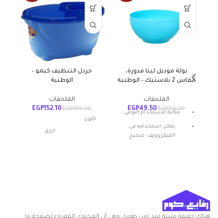
بولة موديل لينا مدورة،
جردل التنظيف كيمو –
دو
مقاس 2 بلاستيك – الوطنية
الوطنية
ا
الملحقات
الملحقات
EGP
152.10
EGP
49.50
00
EGP
169.00
EGP
55.00
مثالية للاستخدام اليومي
اللون
يمكن استخدامه في
ازرق
الميكروويف: صحيح
المادة: بلاستيك
شكل المنتج: بيضاوي
مواد
بلاستيك
تعليمات العناية: غسيل يدوي
أبعاد المنتج
20الطول x
ميزة خاصة: المتانة
الطول ×
24العرض x
العرض ×
30الارتفاع
الارتفاع
سم
هناك حقيقة مثبتة منذ زمن طويل وهي أن المحتوى المقروء لصفحة ما