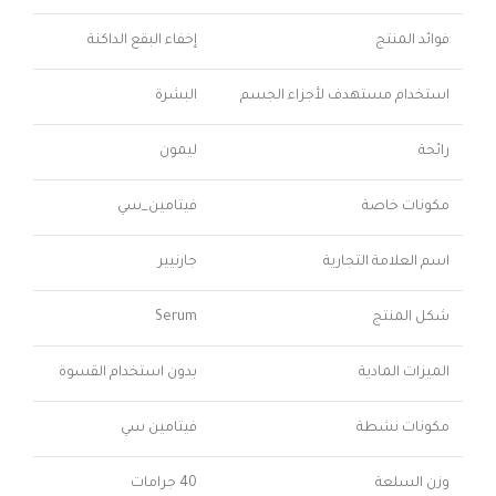
فوائد المنتج
إخفاء البقع الداكنة
استخدام مستهدف لأجزاء الجسم
البشرة
رائحة
ليمون
مكونات خاصة
فيتامين_سي
اسم العلامة التجارية
جارنيير
شكل المنتج
Serum
الميزات المادية
بدون استخدام القسوة
مكونات نشطة
فيتامين سي
وزن السلعة
40 جرامات