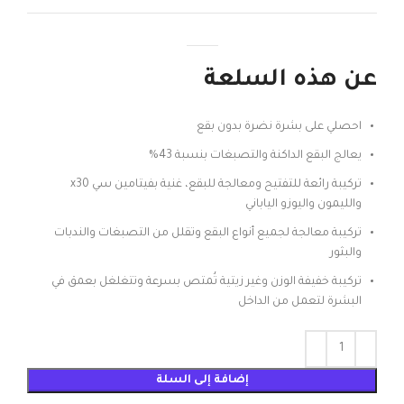
عن هذه السلعة
احصلي على بشرة نضرة بدون بقع
يعالج البقع الداكنة والتصبغات بنسبة 43%
تركيبة رائعة للتفتيح ومعالجة للبقع، غنية بفيتامين سي x30
والليمون واليوزو الياباني
تركيبة معالجة لجميع أنواع البقع وتقلل من التصبغات والندبات
والبثور
تركيبة خفيفة الوزن وغير زيتية تُمتص بسرعة وتتغلغل بعمق في
البشرة لتعمل من الداخل
إضافة إلى السلة