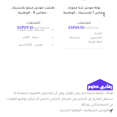
بولة موديل لينا مدورة،
طشت موديل فيلو بلاستيك
عل
مقاس 1 بلاستيك – الوطنية
– مقاس 4 – الوطنية
الملحقات
الملحقات
EGP
179.10
EGP
40.50
EGP
199.00
EGP
45.00
بلاستيك عالي الجودة
المادة
سعة : 40لتر
المصنوع
بلاستيك
منها الوعاء
مقاس : 60×21سم
عدد القطع
1
اسم العلامة
الوطنية
التجارية
متعدد
اللون
الالوان
هناك حقيقة مثبتة منذ زمن طويل وهي أن المحتوى المقروء لصفحة ما
سيلهي القارئ عن التركيز على الشكل الخارجي للنص أو شكل توضع الفقرات
شكل
مستدير
السلعة
في الصفحة التي يقرأها.
اللوتس الشمالية - القاهرة الجديدة
بوله سلطه