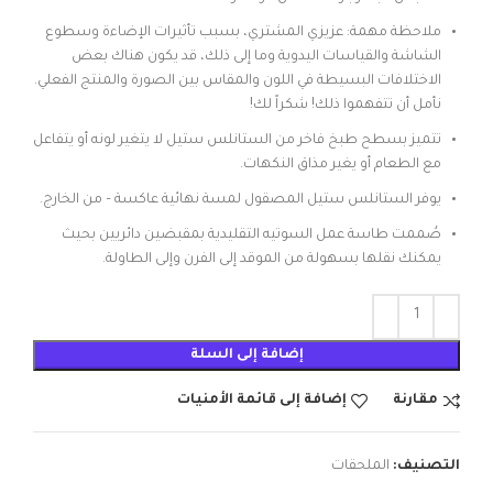
ملاحظة مهمة: عزيزي المشتري، بسبب تأثيرات الإضاءة وسطوع
الشاشة والقياسات اليدوية وما إلى ذلك، قد يكون هناك بعض
الاختلافات البسيطة في اللون والمقاس بين الصورة والمنتج الفعلي.
نأمل أن تتفهموا ذلك! شكراً لك!
تتميز بسطح طبخ فاخر من الستانلس ستيل لا يتغير لونه أو يتفاعل
مع الطعام أو يغير مذاق النكهات.
يوفر الستانلس ستيل المصقول لمسة نهائية عاكسة – من الخارج.
صُممت طاسة عمل السوتيه التقليدية بمقبضين دائريين بحيث
يمكنك نقلها بسهولة من الموقد إلى الفرن وإلى الطاولة.
إضافة إلى السلة
مقارنة
إضافة إلى قائمة الأمنيات
التصنيف:
الملحقات