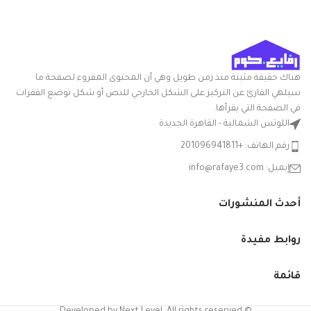
عدد القطع
1
بخاصية الضغط المركزي
اسم العلامة
الوطنية
التجارية
هناك حقيقة مثبتة منذ زمن طويل وهي أن المحتوى المقروء لصفحة ما
متعدد
اللون
الالوان
سيلهي القارئ عن التركيز على الشكل الخارجي للنص أو شكل توضع الفقرات
في الصفحة التي يقرأها.
شكل
اللوتس الشمالية - القاهرة الجديدة
مستدير
السلعة
رقم الهاتف: +201096941811
بوله سلطه
إيميل: info@rafaye3.com
مدوره
بلاستيك
قدّم
سعه 2 لتر
أحدث المنشورات
المكونات
من
المضمنة
الياسين -
الوان
روابط مفيدة
متنوعه
قائمة
آمن
تعليمات
للاستخدام
العناية
في غسالة
بالمنتج
الأطباق