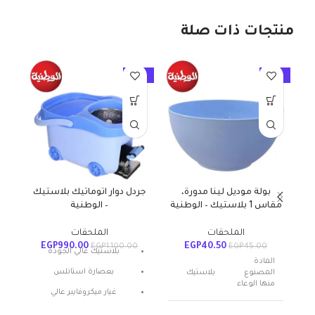
منتجات ذات صلة
10%
-10%
-10%
بولة موديل لينا مدورة،
جردل دوار اتوماتيك بلاستيك
دو
مقاس 1 بلاستيك – الوطنية
– الوطنية
ا
الملحقات
الملحقات
EGP
990.00
EGP
40.50
00
EGP
1,100.00
EGP
45.00
بلاستيك عالي الجودة
المادة
بعصارة استانلس
المصنوع
بلاستيك
منها الوعاء
غيار ميكروفايبر عالي
الامتصاص