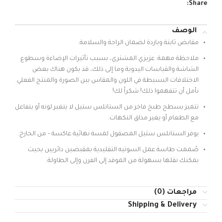
Share:
الوصف
مقابض ثابتة وباردة لضمان الراحة والسلامة.
ملاحظة مهمة: عزيزي المشتري، بسبب تأثيرات الإضاءة وسطوع
الشاشة والقياسات اليدوية وما إلى ذلك، قد يكون هناك بعض
الاختلافات البسيطة في اللون والمقاس بين الصورة والمنتج الفعلي.
نأمل أن تتفهموا ذلك! شكراً لك!
تتميز بسطح طبخ فاخر من الستانلس ستيل لا يتغير لونه أو يتفاعل
مع الطعام أو يغير مذاق النكهات.
يوفر الستانلس ستيل المصقول لمسة نهائية عاكسة – من الخارج.
صُممت طاسة عمل السوتيه التقليدية بمقبضين دائريين بحيث
يمكنك نقلها بسهولة من الموقد إلى الفرن وإلى الطاولة.
مراجعات (0)
Shipping & Delivery