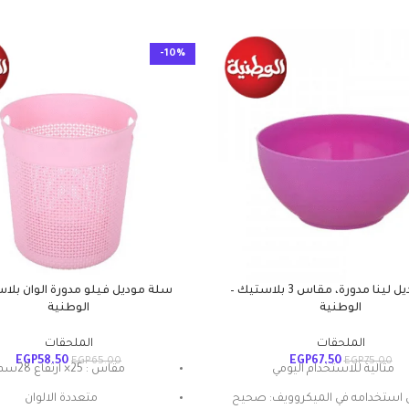
-10%
بولة موديل لينا مدورة، مقاس 3 بلاستيك –
سلة موديل فيلو مدورة الوان بلا
الوطنية
الوطنية
الملحقات
الملحقات
EGP
58.50
EGP
67.50
EGP
65.00
EGP
75.00
مثالية للاستخدام اليومي
مقاس : 25× ارتفاع 28سم
استخدامه في الميكروويف: صحيح
متعددة الالوان