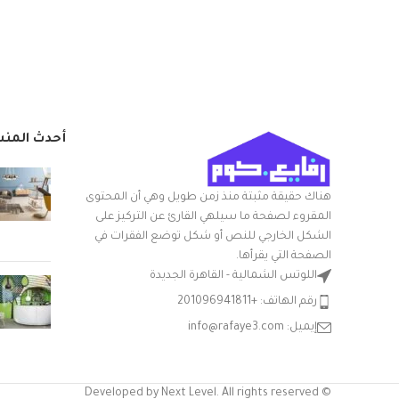
المادة: بلاستيك
شكل المنتج: بيضاوي
تعليمات العناية: غسيل يدوي
ميزة خاصة: المتانة
أحدث المن
هناك حقيقة مثبتة منذ زمن طويل وهي أن المحتوى
المقروء لصفحة ما سيلهي القارئ عن التركيز على
الشكل الخارجي للنص أو شكل توضع الفقرات في
الصفحة التي يقرأها.
اللوتس الشمالية - القاهرة الجديدة
رقم الهاتف: +201096941811
إيميل: info@rafaye3.com
© Developed by Next Level. All rights reserved