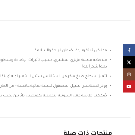
Facebook
مقابض ثابتة وباردة لضمان الراحة والسلامة.
ملاحظة مهمة: عزيزي المشتري، بسبب تأثيرات الإضاءة وسطوع الش
X
ذلك! شكراً لك!
Instagram
تتميز بسطح طبخ فاخر من الستانلس ستيل لا يتغير لونه أو يتفاع
يوفر الستانلس ستيل المصقول لمسة نهائية عاكسة – من الخارج
YouTube
صُممت طاسة عمل السوتيه التقليدية بمقبضين دائريين بحيث يمكن
منتجات ذات صلة