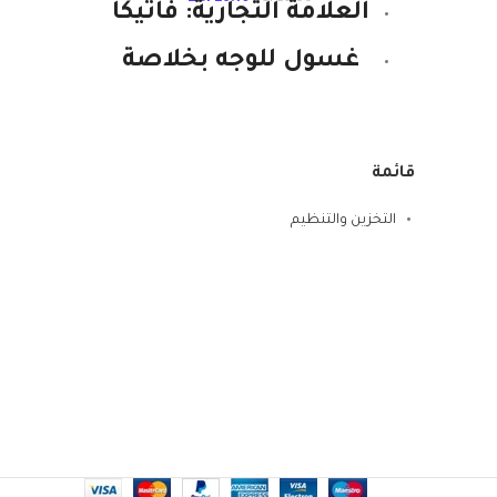
العلامة التجارية: فاتيكا
تركي
تظل
غسول للوجه بخلاصة
اوراق شجرة الشاى
سهل
للتحكم في دهون
إلى
البشرة.
للح
قائمة
يحتوي الغسول على
التخزين والتنظيم
خلاصة اوراق شجرة
الشاى والليمون الاخضر
وبذور العنب.
مناسب للبشرة الدهنية
الحجم: 60 مل