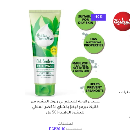
-10%
-10%
ستيك –
قلم تحديد ك
غسول الوجه للتحكم في زيوت البشرة من
فاتيكا ديرموفيفا| بالشاي الأخضر المنقي
يمن
للبشرة الدهنية| 50 مل
الملحقات
EGP
26.10
EGP
29.00