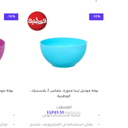
-10%
-10%
بولة موديل لينا مدورة، مقاس 2 بلاستيك –
الوطنية
الملحقات
EGP
49.50
EGP
55.00
مثالية للاستخدام اليومي
يمكن استخدامه في الميكروويف: صحيح
يمكن 