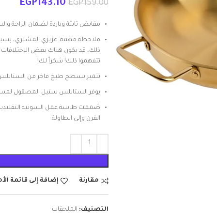
EGP
143.10
EGP
159.00
مقابض ثابتة وباردة لضمان الراحة وال
ملاحظة مهمة: عزيزي المشتري، بسبب 
ذلك، قد يكون هناك بعض الاختلافات ا
تتفهموا ذلك! شكراً لك!
تتميز بسطح طبخ فاخر من الستانلس ستي
يوفر الستانلس ستيل المصقول لمسة ن
صُممت طاسة عمل السوتيه التقليدية 
الفرن وإلى الطاولة.
مقارنة
إضافة إلى قائمة الأ
التصنيف:
الملحقات