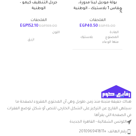
بولة موديل لينا مدورة،
جردل التنظيف كيمو –
طشت
مقاس 1 بلاستيك – الوطنية
الوطنية
الملحقات
الملحقات
EGP
152.10
EGP
40.50
EGP
169.00
EGP
45.00
المادة
اللون
المصنوع
بلاستيك
ازرق
منها الوعاء
عدد القطع
1
مواد
بلاستيك
اسم العلامة
الوطنية
التجارية
أبعاد المنتج
20الطول x
الطول ×
24العرض x
العرض ×
30الارتفاع
متعدد
الارتفاع
سم
اللون
الالوان
هناك حقيقة مثبتة منذ زمن طويل وهي أن المحتوى المقروء لصفحة ما
التعامل مع
بلاستيك
سيلهي القارئ عن التركيز على الشكل الخارجي للنص أو شكل توضع الفقرات
شكل
المواد
مستدير
السلعة
في الصفحة التي يقرأها.
اللوتس الشمالية - القاهرة الجديدة
شكل
مستطيلي
بوله سلطه
السلعة
رقم الهاتف: +201096941811
مدوره