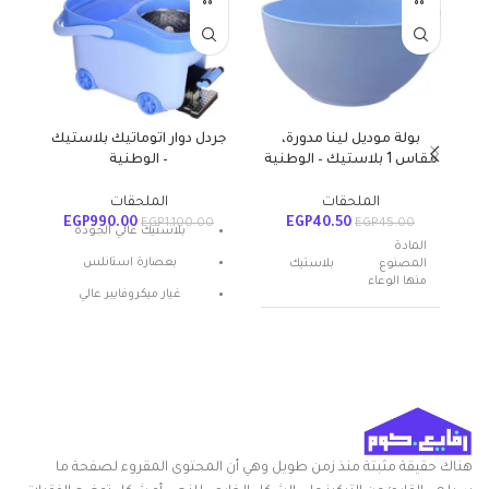
بولة موديل لينا مدورة،
جردل دوار اتوماتيك بلاستيك
مقاس 1 بلاستيك – الوطنية
– الوطنية
الملحقات
الملحقات
EGP
990.00
EGP
40.50
EGP
1,100.00
EGP
45.00
بلاستيك عالي الجودة
المادة
بعصارة استانلس
المصنوع
بلاستيك
منها الوعاء
غيار ميكروفايبر عالي
الامتصاص
عدد القطع
1
بخاصية الضغط المركزي
اسم العلامة
الوطنية
التجارية
متعدد
اللون
هناك حقيقة مثبتة منذ زمن طويل وهي أن المحتوى المقروء لصفحة ما
الالوان