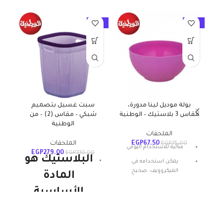
10%
-10%
-10%
بولة موديل لينا مدورة،
سبت غسيل بتصميم
سلة
مقاس 3 بلاستيك – الوطنية
شبكي – مقاس (2) – من
الوطنية
الملحقات
67.50
EGP
الملحقات
EGP
75.00
مثالية للاستخدام اليومي
EGP
279.00
EGP
310.00
البلاستيك هو
يمكن استخدامه في
الميكروويف: صحيح
المادة
المادة: بلاستيك
الأساسية
شكل المنتج: بيضاوي
للمنتجات
تعليمات العناية: غسيل يدوي