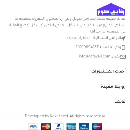
الوطنية
ميزة خاصة: المتانة
ويستمر. إنها
هناك حقيقة مثبتة منذ زمن طويل وهي أن المحتوى المقروء لصفحة ما
قوية ومتينة
سيلهي القارئ عن التركيز على الشكل الخارجي للنص أو شكل توضع الفقرات
وخفيفة الوزن
في الصفحة التي يقرأها.
اللوتس الشمالية - القاهرة الجديدة
ومتعددة
رقم الهاتف: +201096941811
الاستخدامات.
إيميل: info@rafaye3.com
هذا هو المكون
الرئيسي
أحدث المنشورات
لمنتجات
البولي
روابط مفيدة
بروبيلين
قائمة
الخاصة بنا
وهي بلاستيك
© Developed by Next Level. All rights reserved
متين وصحي.