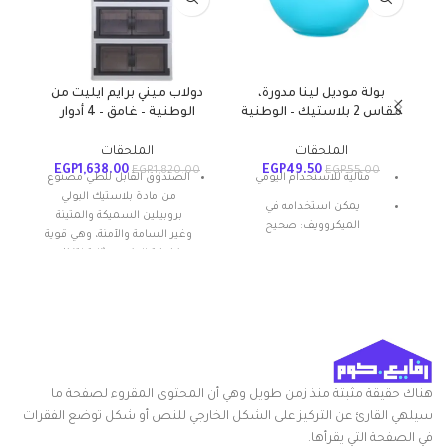
بولة موديل لينا مدورة،
دولاب ميني برايم ايليت من
مقاس 2 بلاستيك – الوطنية
الوطنية – غامق – 4 أدوار
م
الملحقات
الملحقات
EGP
1,638.00
EGP
49.50
EGP
1,820.00
EGP
55.00
مثالية للاستخدام اليومي
الصندوق القابل للطي مصنوع
من مادة بلاستيك البولي
يمكن استخدامه في
بروبيلين السميكة والمتينة
الميكروويف: صحيح
وغير السامة والآمنة، وهي قوية
وخفيفة الوزن ومثالية لتنظيم
المادة: بلاستيك
البضائع والحفاظ على الأشياء
شكل المنتج: بيضاوي
منظمة بشكل أنيق.
تعليمات العناية: غسيل يدوي
مقاومة للصدمات
ميزة خاصة: المتانة
سهل الاستخدام و التجميع
أنقى المواد
هناك حقيقة مثبتة منذ زمن طويل وهي أن المحتوى المقروء لصفحة ما
تصميم مبتكر مع فتحة في
سيلهي القارئ عن التركيز على الشكل الخارجي للنص أو شكل توضع الفقرات
اتجاهين باستخدام الغطاء
في الصفحة التي يقرأها.
وأبواب أمامية مزدوجة لسهولة