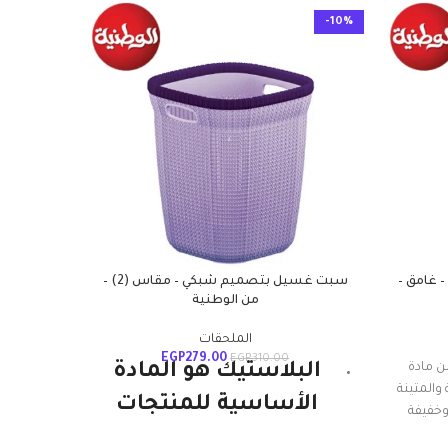
-10%
-10%
– غامق –
سبت غسيل بتصميم شبكي – مقاس (2) –
من الوطنية
الملحقات
EGP
279.00
EGP
310.00
ن مادة
البلاستيك هو المادة
والمتينة
الأساسية للمنتجات
البلا
وخفيفة
الوطن
حفاظ على
الوطنية ويستمر. إنها
ومتين 