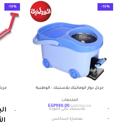
-10%
-10%
جردل دوار اتوماتيك بلاستيك – الوطنية
جردل
الملحقات
EGP
990.00
EGP
1,100.00
بلاستيك عالي الجودة
ال
بعصارة استانلس
ال
غيار ميكروفايبر عالي الامتصاص
الو
بخاصية الضغط المركزي