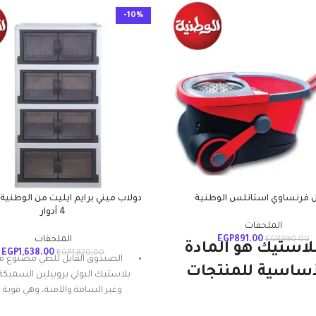
-10%
 فرنساوي استانلس الوطنية
دولاب ميني برايم ايليت من الوطنية 
4 أدوار
الملحقات
891.00
EGP
الملحقات
EGP
990.00
بلاستيك هو المادة
EGP
1,638.00
EGP
1,820.00
الصندوق القابل للطي مصنوع م
أساسية للمنتجات
بلاستيك البولي بروبيلين السميكة 
وغير السامة والآمنة، وهي قوية 
طنية ويستمر. إنها
الوزن ومثالية لتنظيم البضائع وال