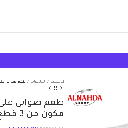
الرئيسية
الملحقات
طقم صوانى على شكل
طقم صوانى عل
مكون من 3 قطع – النهضة