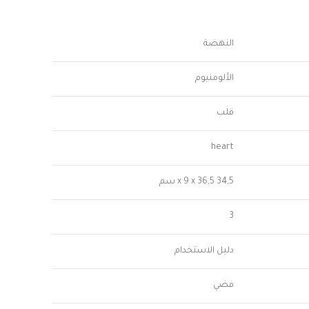
النهضة
الألومنيوم
قلب
heart
34,5 x 9 x 36,5 سم
3
دليل الاستخدام
فضي