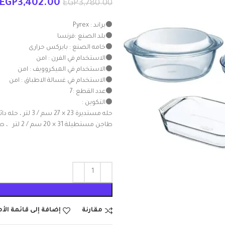
EGP
3,402.00
EGP
3,780.00
⚫براند : Pyrex
⚫بلد الصنع :فرنسا
⚫خامه الصنع : بايركس حرارى
⚫الاستخدام في الفرن : امن
⚫الاستخدام في الميكروويف : امن
⚫الاستخدام في غسالة الاطباق : امن
⚫عدد القطع :7
⚫التكوين :
طاجن مستطيلة 31 × 20 سم / 2 لتر ، طبق فلان 25 × 25 سم / 1.1 لتر
مقارنة
إضافة إلى قائمة الأ