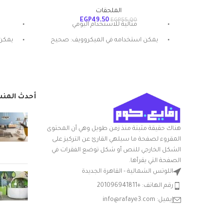
الملحقات
EGP
49.50
EGP
55.00
مثالية للاستخدام اليومي
يمكن استخدامه في الميكروويف: صحيح
يمكن 
المادة: بلاستيك
شكل المنتج: بيضاوي
تعليمات العناية: غسيل يدوي
أحدث المن
ميزة خاصة: المتانة
هناك حقيقة مثبتة منذ زمن طويل وهي أن المحتوى
المقروء لصفحة ما سيلهي القارئ عن التركيز على
الشكل الخارجي للنص أو شكل توضع الفقرات في
الصفحة التي يقرأها.
اللوتس الشمالية - القاهرة الجديدة
رقم الهاتف: +201096941811
إيميل: info@rafaye3.com