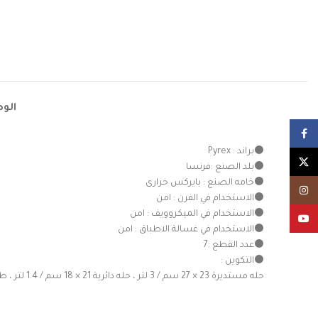
الو
Facebook
⚫براند : Pyrex
X
⚫بلد الصنع :فرنسا
⚫خامه الصنع : بايركس حرارى
Instagram
⚫الاستخدام في الفرن : امن
⚫الاستخدام في الميكروويف : امن
YouTube
⚫الاستخدام في غسالة الاطباق : امن
⚫عدد القطع :7
⚫التكوين :
حله مستديرة 23 × 27 سم / 3 لتر ، حله دائرية 21 × 18 سم / 1.4 لتر ، طاجن مستطيلة 39 × 25 سم / 4 لتر ، طاجن مستطيلة 31 × 20 سم / 2 لتر ، طبق فلان 25 × 25 سم / 1.1 لتر