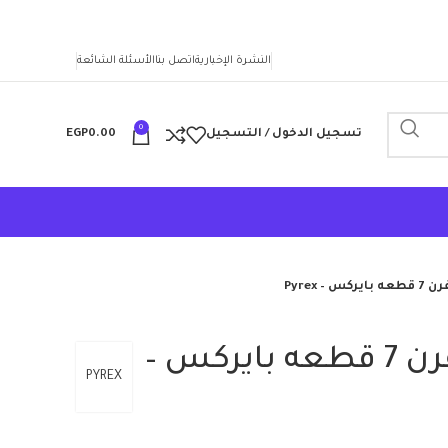
النشرة الإخبارية
اتصل بنا
الأسئلة الشائعة
0
تسجيل الدخول / التسجيل
0.00
EGP
– Pyrex
طقم طواجن للفرن 7 قطعه بايركس –
PYREX