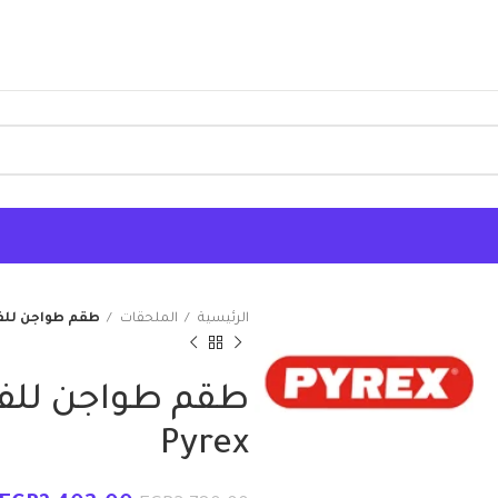
الرئيسية
الملحقات
طقم طواجن للفرن 7 قطعه بايركس 
Pyrex