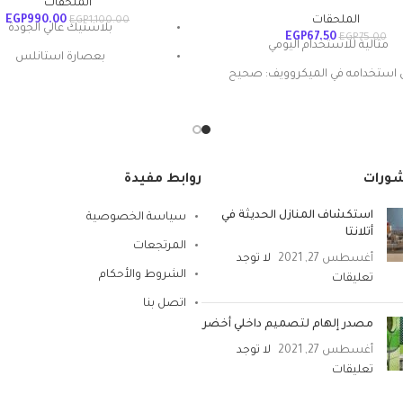
الملحقات
الملحقات
990.00
EGP
EGP
1,100.00
بلاستيك عالي الجودة
EGP
67.50
EGP
75.00
مثالية للاستخدام اليومي
بعصارة استانلس
استخدامه في الميكروويف: صحيح
غيار ميكروفايبر عالي الامت
المادة: بلاستيك
بخاصية الضغط المركزي
شكل المنتج: بيضاوي
تعليمات العناية: غسيل يدوي
شورات
روابط مفيدة
ميزة خاصة: المتانة
استكشاف المنازل الحديثة في
سياسة الخصوصية
أتلانتا
المرتجعات
أغسطس 27, 2021
لا توجد
الشروط والأحكام
تعليقات
اتصل بنا
مصدر إلهام لتصميم داخلي أخضر
أغسطس 27, 2021
لا توجد
تعليقات