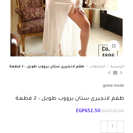
انقر للتكبير
الرئيسية
الملحقات
طقم لانجيرى ستان برووب طويل – 2 قطعة
genie mode
طقم لانجيرى ستان برووب طويل – 2 قطعة
EGP
652.50
EGP
725.00