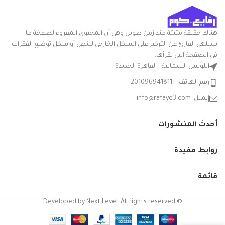
قوية ومتينة
متعدد
اللون
الالوان
وخفيفة الوزن
هناك حقيقة مثبتة منذ زمن طويل وهي أن المحتوى المقروء لصفحة ما
سيلهي القارئ عن التركيز على الشكل الخارجي للنص أو شكل توضع الفقرات
ومتعددة
شكل
مستدير
السلعة
في الصفحة التي يقرأها.
الاستخدامات.
اللوتس الشمالية - القاهرة الجديدة
بوله سلطه
هذا هو المكون
رقم الهاتف: +201096941811
مدوره
بلاستيك
الرئيسي
قدّم
إيميل: info@rafaye3.com
سعه 2 لتر
المكونات
من
لمنتجات
المضمنة
الياسين -
أحدث المنشورات
الوان
البولي
متنوعه
بروبيلين
روابط مفيدة
آمن
تعليمات
الخاصة بنا
للاستخدام
العناية
في غسالة
قائمة
بالمنتج
وهي بلاستيك
الأطباق
متين وصحي.
© Developed by Next Level. All rights reserved
هل يمكن
يمتص القليل
استخدام
لا
العنصر في