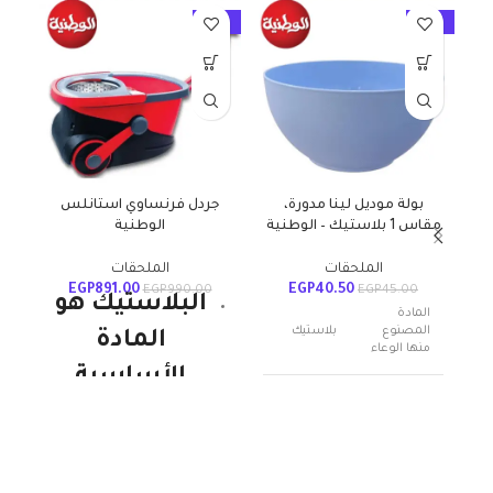
10%
-10%
-10%
بولة موديل لينا مدورة،
جردل فرنساوي استانلس
مقاس 1 بلاستيك – الوطنية
الوطنية
م
الملحقات
الملحقات
EGP
891.00
EGP
40.50
EGP
990.00
EGP
45.00
البلاستيك هو
المادة
المصنوع
بلاستيك
المادة
منها الوعاء
الأساسية
عدد القطع
1
للمنتجات
الوطنية
اسم العلامة
الوطنية
التجارية
ويستمر. إنها