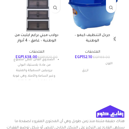
جردل التنظيف كيمو –
دولاب ميني برايم ايليت من
الوطنية
الوطنية – غامق – 4 أدوار
م
الملحقات
الملحقات
EGP
1,638.00
EGP
152.10
EGP
1,820.00
EGP
169.00
الصندوق القابل للطي مصنوع
اللون
من مادة بلاستيك البولي
ازرق
بروبيلين السميكة والمتينة
وغير السامة والآمنة، وهي قوية
وخفيفة الوزن ومثالية لتنظيم
البضائع والحفاظ على الأشياء
مواد
بلاستيك
منظمة بشكل أنيق.
مقاومة للصدمات
أبعاد المنتج
20الطول x
الطول ×
24العرض x
سهل الاستخدام و التجميع
العرض ×
30الارتفاع
أنقى المواد
الارتفاع
سم
هناك حقيقة مثبتة منذ زمن طويل وهي أن المحتوى المقروء لصفحة ما
تصميم مبتكر مع فتحة في
سيلهي القارئ عن التركيز على الشكل الخارجي للنص أو شكل توضع الفقرات