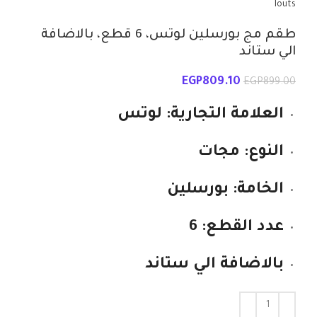
louts
طقم مج بورسلين لوتس، 6 قطع، بالاضافة
الي ستاند
EGP
809.10
EGP
899.00
العلامة التجارية: لوتس
النوع: مجات
الخامة: بورسلين
عدد القطع: 6
بالاضافة الي ستاند