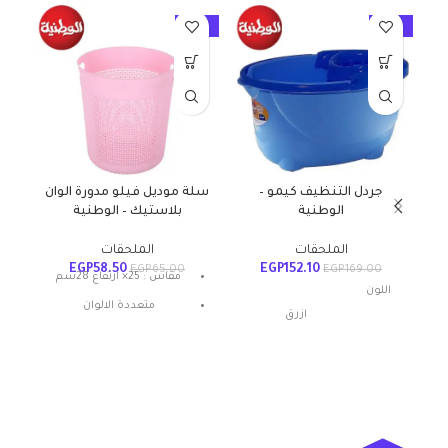
10%
-10%
-10%
جردل التنظيف كيمو –
سلة موديل فيلو مدورة الوان
الوطنية
بلاستيك – الوطنية
الملحقات
الملحقات
EGP
58.50
EGP
152.10
0
EGP
65.00
EGP
169.00
مقاس : 25× ارتفاع 28سم
اللون
متعددة الالوان
ازرق
مواد
بلاستيك
أبعاد المنتج
20الطول x