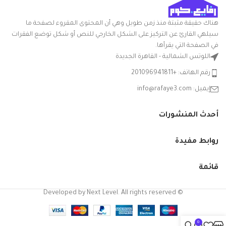
الطول ×
24العرض x
العرض ×
30الارتفاع
الارتفاع
سم
هناك حقيقة مثبتة منذ زمن طويل وهي أن المحتوى المقروء لصفحة ما
سيلهي القارئ عن التركيز على الشكل الخارجي للنص أو شكل توضع الفقرات
التعامل مع
بلاستيك
في الصفحة التي يقرأها.
المواد
اللوتس الشمالية - القاهرة الجديدة
شكل
رقم الهاتف: +201096941811
مستطيلي
السلعة
إيميل: info@rafaye3.com
مع غطاء
نعم
أحدث المنشورات
الشركة
الوطنية
المصنعة
روابط مفيدة
نوع الوعاء
باكيت
قائمة
© Developed by Next Level. All rights reserved
0