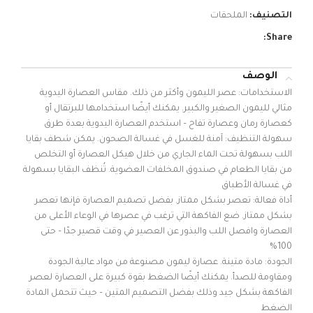
التصنيف:
الملحقات
Share:
الوصف
الاستخدامات: عصر الليمون وأكثر من ذلك. مقاس العصارة اليدوية
مثالي لليمون الصغير والكبير. يمكنك أيضًا استخدامها للبرتقال أو
كعصارة رمان وعصارة تفاح – استخدم العصارة اليدوية بعدة طرق
سهولة التنظيف: آمنة للغسل في غسالة الصحون. يمكن شطف بقايا
اللب بسهولة تحت الماء الجاري من خلال هيكل العصارة أو التخلص
من بقايا الطعام في صندوق المخلفات العضوية. تُنظف البقايا بسهولة
في غسالة الأطباق
أداة فعالة: تعصر بشكل ممتاز. بفضل تصميم العصارة فإنها تعصر
بشكل ممتاز. ضع الفاكهة التي ترغب في عصرها في الوعاء الأعلى من
العصارة وافصل اللب والبذور عن العصير في وقت قصير جدًا – حتى
100%
الجودة: مادة متينة. عصارة ليمون مصنوعة من مواد عالية الجودة
ومقاومة للصدأ. يمكنك أيضًا الضغط بقوة كبيرة على العصارة لعصر
الفاكهة بشكل جيد وذلك بفضل التصميم المتين – حيث تتحمل المادة
الضغط