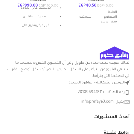
الملحقات
الملحقات
EGP
990.00
EGP
40.50
EGP
1,100.00
EGP
45.00
بلاستيك عالي الجودة
المادة
بعصارة استانلس
المصنوع
بلاستيك
منها الوعاء
غيار ميكروفايبر عالي
الامتصاص
عدد القطع
1
بخاصية الضغط المركزي
اسم العلامة
الوطنية
التجارية
هناك حقيقة مثبتة منذ زمن طويل وهي أن المحتوى المقروء لصفحة ما
متعدد
سيلهي القارئ عن التركيز على الشكل الخارجي للنص أو شكل توضع الفقرات
اللون
الالوان
في الصفحة التي يقرأها.
اللوتس الشمالية - القاهرة الجديدة
شكل
مستدير
رقم الهاتف: +201096941811
السلعة
إيميل: info@rafaye3.com
بوله سلطه
مدوره
بلاستيك
أحدث المنشورات
قدّم
سعه 2 لتر
المكونات
من
المضمنة
الياسين -
روابط مفيدة