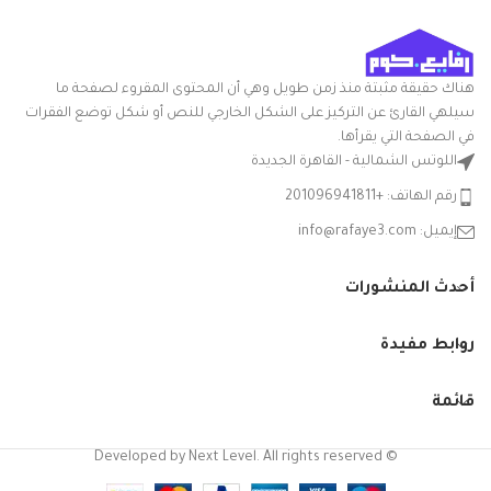
تعليمات العناية: غسيل يدوي
أبعاد المنتج
20الطول x
ميزة خاصة: المتانة
الطول ×
24العرض x
العرض ×
30الارتفاع
الارتفاع
سم
هناك حقيقة مثبتة منذ زمن طويل وهي أن المحتوى المقروء لصفحة ما
سيلهي القارئ عن التركيز على الشكل الخارجي للنص أو شكل توضع الفقرات
التعامل مع
في الصفحة التي يقرأها.
بلاستيك
المواد
اللوتس الشمالية - القاهرة الجديدة
رقم الهاتف: +201096941811
شكل
مستطيلي
السلعة
إيميل: info@rafaye3.com
مع غطاء
نعم
أحدث المنشورات
الشركة
الوطنية
المصنعة
روابط مفيدة
نوع الوعاء
باكيت
قائمة
© Developed by Next Level. All rights reserved