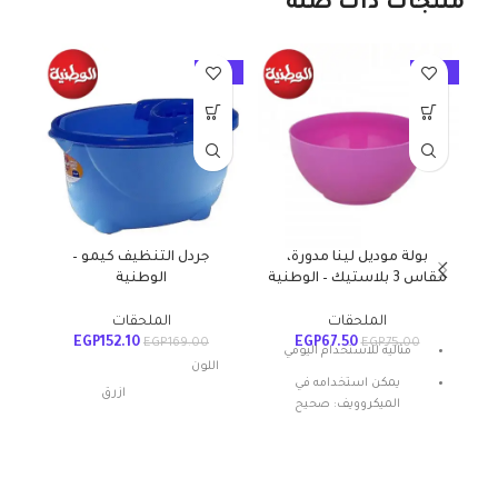
منتجات ذات صلة
10%
-10%
-10%
بولة موديل لينا مدورة،
جردل التنظيف كيمو –
مقاس 3 بلاستيك – الوطنية
الوطنية
الملحقات
الملحقات
EGP
152.10
EGP
67.50
EGP
169.00
EGP
75.00
مثالية للاستخدام اليومي
اللون
يمكن استخدامه في
ازرق
الميكروويف: صحيح
المادة: بلاستيك
شكل المنتج: بيضاوي
مواد
بلاستيك