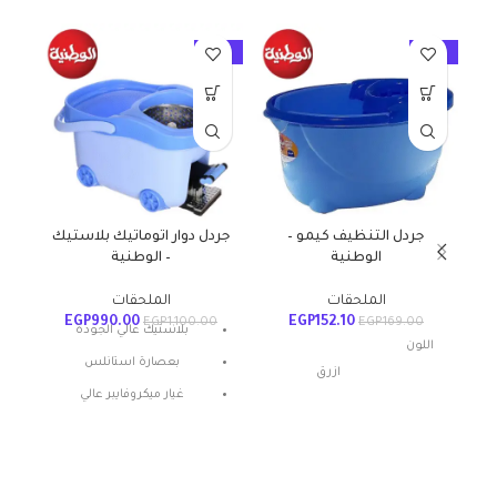
10%
-10%
-10%
جردل التنظيف كيمو –
جردل دوار اتوماتيك بلاستيك
ج
الوطنية
– الوطنية
الملحقات
الملحقات
EGP
990.00
EGP
152.10
EGP
1,100.00
EGP
169.00
بلاستيك عالي الجودة
اللون
بعصارة استانلس
ازرق
غيار ميكروفايبر عالي
الامتصاص
بخاصية الضغط المركزي
مواد
بلاستيك