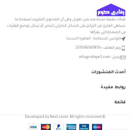
أبعاد المنتج
20الطول x
الطول ×
24العرض x
العرض ×
30الارتفاع
الارتفاع
سم
هناك حقيقة مثبتة منذ زمن طويل وهي أن المحتوى المقروء لصفحة ما
سيلهي القارئ عن التركيز على الشكل الخارجي للنص أو شكل توضع الفقرات
التعامل مع
بلاستيك
في الصفحة التي يقرأها.
المواد
اللوتس الشمالية - القاهرة الجديدة
شكل
رقم الهاتف: +201096941811
مستطيلي
السلعة
إيميل: info@rafaye3.com
مع غطاء
نعم
أحدث المنشورات
الشركة
الوطنية
المصنعة
روابط مفيدة
نوع الوعاء
باكيت
قائمة
© Developed by Next Level. All rights reserved