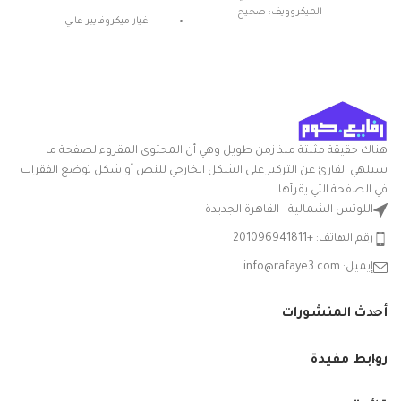
الميكروويف: صحيح
غيار ميكروفايبر عالي
المادة: بلاستيك
الامتصاص
شكل المنتج: بيضاوي
بخاصية الضغط المركزي
تعليمات العناية: غسيل يدوي
ميزة خاصة: المتانة
هناك حقيقة مثبتة منذ زمن طويل وهي أن المحتوى المقروء لصفحة ما
سيلهي القارئ عن التركيز على الشكل الخارجي للنص أو شكل توضع الفقرات
في الصفحة التي يقرأها.
اللوتس الشمالية - القاهرة الجديدة
رقم الهاتف: +201096941811
إيميل: info@rafaye3.com
أحدث المنشورات
روابط مفيدة