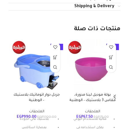
Shipping & Delivery
منتجات ذات صلة
10%
-10%
-10%
بولة موديل لينا مدورة،
جردل دوار اتوماتيك بلاستيك
دو
مقاس 3 بلاستيك – الوطنية
– الوطنية
ا
الملحقات
الملحقات
EGP
990.00
EGP
67.50
00
EGP
1,100.00
EGP
75.00
مثالية للاستخدام اليومي
بلاستيك عالي الجودة
يمكن استخدامه في
بعصارة استانلس