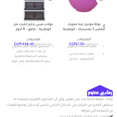
بولة موديل لينا مدورة،
دولاب ميني برايم ايليت من
مقاس 3 بلاستيك – الوطنية
الوطنية – غامق – 4 أدوار
الملحقات
الملحقات
EGP
1,638.00
EGP
67.50
EGP
1,820.00
EGP
75.00
مثالية للاستخدام اليومي
الصندوق القابل للطي مصنوع
من مادة بلاستيك البولي
يمكن استخدامه في
بروبيلين السميكة والمتينة
الميكروويف: صحيح
وغير السامة والآمنة، وهي قوية
وخفيفة الوزن ومثالية لتنظيم
المادة: بلاستيك
البضائع والحفاظ على الأشياء
شكل المنتج: بيضاوي
منظمة بشكل أنيق.
تعليمات العناية: غسيل يدوي
مقاومة للصدمات
ميزة خاصة: المتانة
سهل الاستخدام و التجميع
أنقى المواد
هناك حقيقة مثبتة منذ زمن طويل وهي أن المحتوى المقروء لصفحة ما
سيلهي القارئ عن التركيز على الشكل الخارجي للنص أو شكل توضع الفقرات
تصميم مبتكر مع فتحة في
في الصفحة التي يقرأها.
اتجاهين باستخدام الغطاء
وأبواب أمامية مزدوجة لسهولة
اللوتس الشمالية - القاهرة الجديدة