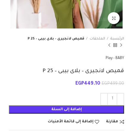
انقر للتكبير
الرئيسية
الملحقات
قميص لانجيرى – بلاى بيبى – P 25
Play - BABY
قميص لانجيرى – بلاى بيبى – P 25
EGP
449.10
EGP
499.00
إضافة إلى السلة
مقارنة
إضافة إلى قائمة الأمنيات