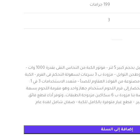
199 جرامات
3
– كبة وقطاعه كهربائية ستانيلس ستيل بحجم كبير 5 لتر – موتور الكبة من النحاس النقى بقدرة 1000 وات –
تقوم بفرم اللحوم وتقطيع الخضروات وطحن التوابل – مزودة ب 3 سرعات لسهولة التحكم فى الفرم – الكبة
بالكامل ستانيلس ستيل ضد الصدأ – مصنوعة من الفولاذ المقاوم للصدأ – متعدد الاستخدامات 3 في 1:
ضار إلى فرم اللحوم استخدام جهاز واحد وهو مفرمة اللحوم بسعة
5 لتر. -قة قطع محسنة: المفرمة الخاصة بنا مزودة ب 6 سكاكين مزدوجة الطبقات، وتوفر أداء قطع فائق
 – قطع غيار متوفرة بالكامل للكبة – ضمان شامل لمدة عام
إضافة إلى السلة