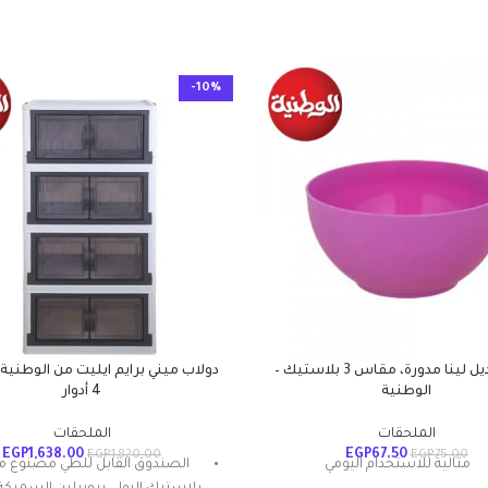
-10%
بولة موديل لينا مدورة، مقاس 3 بلاستيك –
دولاب ميني برايم ايليت من الوطنية 
الوطنية
4 أدوار
الملحقات
الملحقات
EGP
1,638.00
EGP
67.50
EGP
1,820.00
EGP
75.00
مثالية للاستخدام اليومي
الصندوق القابل للطي مصنوع م