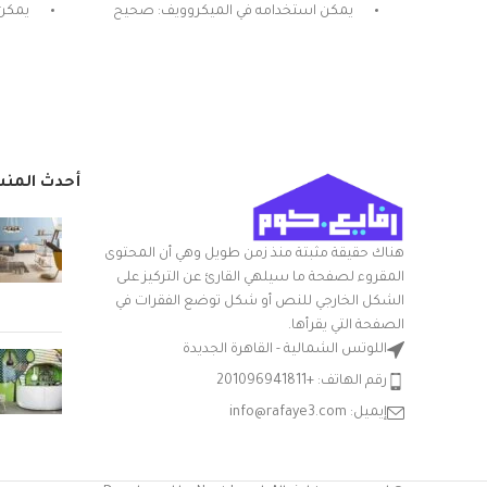
يمكن استخدامه في الميكروويف: صحيح
يمكن 
المادة: بلاستيك
شكل المنتج: بيضاوي
تعليمات العناية: غسيل يدوي
ميزة خاصة: المتانة
أحدث المن
هناك حقيقة مثبتة منذ زمن طويل وهي أن المحتوى
المقروء لصفحة ما سيلهي القارئ عن التركيز على
الشكل الخارجي للنص أو شكل توضع الفقرات في
الصفحة التي يقرأها.
اللوتس الشمالية - القاهرة الجديدة
رقم الهاتف: +201096941811
إيميل: info@rafaye3.com