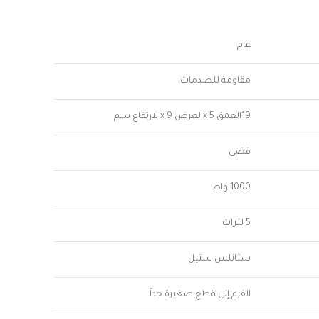
عام
مقاومة للصدمات
19العمق x 5العرض x 9الارتفاع سم
فضى
1000 واط
5 لترات
ستانلس ستيل
الفرم إلى قطع صغيرة جداً