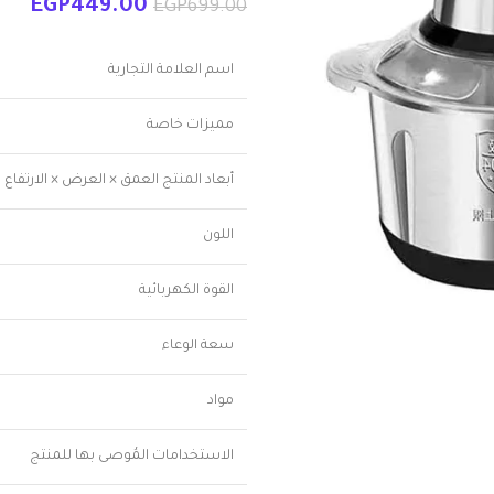
EGP
449.00
EGP
699.00
اسم العلامة التجارية
مميزات خاصة
أبعاد المنتج العمق × العرض × الارتفاع
اللون
القوة الكهربائية
سعة الوعاء
مواد
الاستخدامات المُوصى بها للمنتج