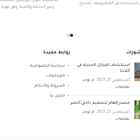
بلاستيك البولي بروبيلين السميكة 
استخدامه في الميكروويف: صحيح
وغير السامة والآمنة، وهي قوية 
المادة: بلاستيك
الوزن ومثالية لتنظيم البضائع وال
الأشياء منظمة بشكل أنيق
شكل المنتج: بيضاوي
مقاومة للصدمات
تعليمات العناية: غسيل يدوي
سهل الاستخدام و التجمي
ميزة خاصة: المتانة
أنقى المواد
شورات
روابط مفيدة
تصميم مبتكر مع فتحة في اتج
استكشاف المنازل الحديثة في
سياسة الخصوصية
باستخدام الغطاء وأبواب أمامية
أتلانتا
لسهولة الوصول إليها
المرتجعات
أغسطس 27, 2021
لا توجد
الشروط والأحكام
تعليقات
اتصل بنا
مصدر إلهام لتصميم داخلي أخضر
أغسطس 27, 2021
لا توجد
تعليقات