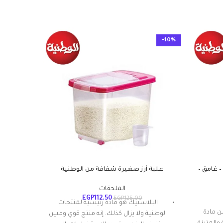
-10%
-10%
– غامق –
علبة أرز صغيرة شفافة من الوطنية
غسول ال
الملحقات
باللوز
EGP
112.50
EGP
125.00
البلاستيك هو مادة رئيسية لمنتجات
ن مادة
الوطنية ولا يزال كذلك. إنه منتج قوي ومتين