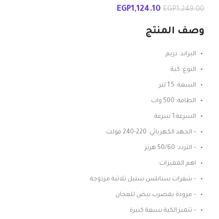
EGP
1,124.10
EGP
1,249.00
وصف المنتج
البراند: دريم
النوع: كبة
السعة: 1.5 لتر
الطاقة: 500 وات
السرعة:1 سرعة
– الجهد الكهربائي: 220-240 فولت
– التردد: 50/60 هرتز
اهم المميزات:
– شفرات ستانلس ستيل ثلاثية مزدوجة
– مزودة بمضرب بيض للعجان
– تتميز الكبة بسعة كبيرة