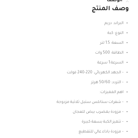
الوصف
وصف المنتج
البراند: دريم
النوع: كبة
السعة: 1.5 لتر
الطاقة: 500 وات
السرعة:1 سرعة
– الجهد الكهربائي: 220-240 فولت
– التردد: 50/60 هرتز
اهم المميزات:
– شفرات ستانلس ستيل ثلاثية مزدوجة
– مزودة بمضرب بيض للعجان
– تتميز الكبة بسعة كبيرة
– مزودة باداء عالي للتقطيع