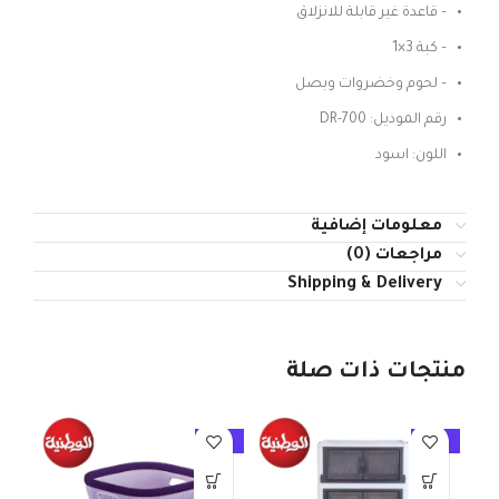
– قاعدة غير قابلة للانزلاق
– كبة 3×1
– لحوم وخضروات وبصل
رقم الموديل: DR-700
اللون: اسود
معلومات إضافية
مراجعات (0)
Shipping & Delivery
منتجات ذات صلة
10%
-10%
-10%