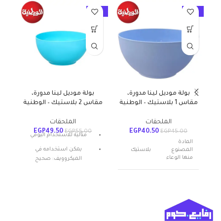
10%
-10%
-10%
بولة موديل لينا مدورة،
بولة موديل لينا مدورة،
مقاس 1 بلاستيك – الوطنية
مقاس 2 بلاستيك – الوطنية
الملحقات
الملحقات
EGP
49.50
EGP
40.50
EGP
55.00
EGP
45.00
مثالية للاستخدام اليومي
المادة
يمكن استخدامه في
المصنوع
بلاستيك
منها الوعاء
الميكروويف: صحيح
المادة: بلاستيك
عدد القطع
1
شكل المنتج: بيضاوي
تعليمات العناية: غسيل يدوي
اسم العلامة
الوطنية
التجارية
ميزة خاصة: المتانة