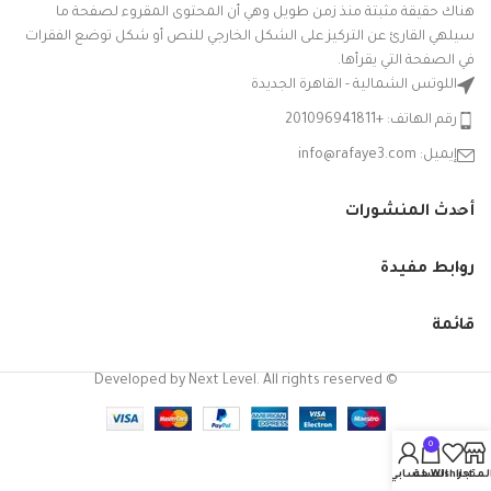
هناك حقيقة مثبتة منذ زمن طويل وهي أن المحتوى المقروء لصفحة ما
متعدد
سيلهي القارئ عن التركيز على الشكل الخارجي للنص أو شكل توضع الفقرات
اللون
الالوان
في الصفحة التي يقرأها.
اللوتس الشمالية - القاهرة الجديدة
شكل
مستدير
السلعة
رقم الهاتف: +201096941811
إيميل: info@rafaye3.com
بوله سلطه
مدوره
بلاستيك
أحدث المنشورات
قدّم
سعه 2 لتر
المكونات
من
المضمنة
الياسين -
روابط مفيدة
الوان
متنوعه
قائمة
آمن
تعليمات
للاستخدام
العناية
في غسالة
© Developed by Next Level. All rights reserved
بالمنتج
الأطباق
0
هل يمكن
استخدام
لا
لمتجر
Wishlist
السلة
حسابي
العنصر في