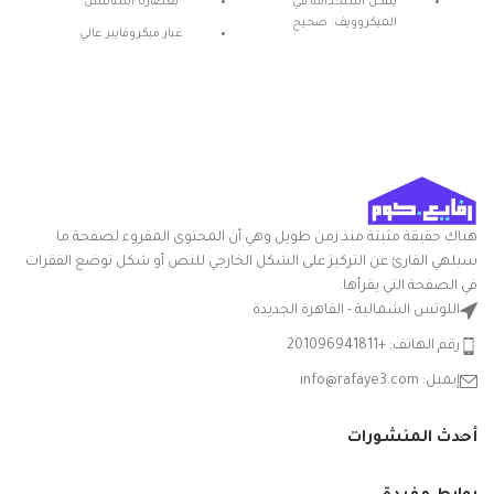
يمكن استخدامه في
بعصارة استانلس
الميكروويف: صحيح
غيار ميكروفايبر عالي
المادة: بلاستيك
الامتصاص
شكل المنتج: بيضاوي
بخاصية الضغط المركزي
تعليمات العناية: غسيل يدوي
ميزة خاصة: المتانة
هناك حقيقة مثبتة منذ زمن طويل وهي أن المحتوى المقروء لصفحة ما
سيلهي القارئ عن التركيز على الشكل الخارجي للنص أو شكل توضع الفقرات
في الصفحة التي يقرأها.
اللوتس الشمالية - القاهرة الجديدة
رقم الهاتف: +201096941811
إيميل: info@rafaye3.com
أحدث المنشورات