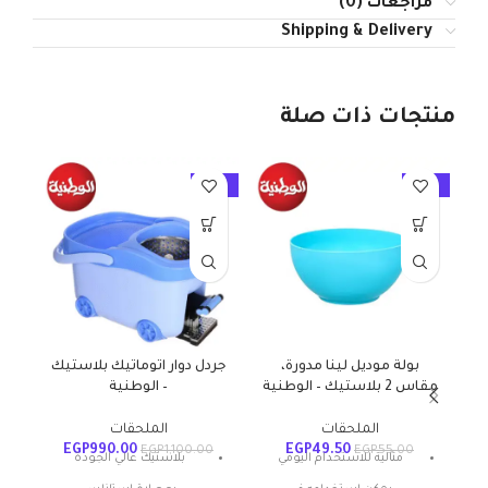
مراجعات (0)
Shipping & Delivery
منتجات ذات صلة
10%
-10%
-10%
بولة موديل لينا مدورة،
جردل دوار اتوماتيك بلاستيك
ج
مقاس 2 بلاستيك – الوطنية
– الوطنية
الملحقات
الملحقات
EGP
990.00
EGP
49.50
EGP
1,100.00
EGP
55.00
مثالية للاستخدام اليومي
بلاستيك عالي الجودة