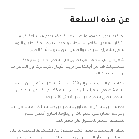
عن هذه السلعة
تصفيف بدون مجهود وترطيب عميق مغذٍ يدوم 24 ساعة: كريم
الأرغان المغذي الخاص بنا يرطب ويحدد شعرك الجاف طوال اليوم!
تباهى بشعركِ المرطب والجميل الذي يبدو ناعمًا كالحرير.
شعر خالٍ من التجعد: هل تعانين من الشعر الجاف والمجعد؟
صانسيلك هنا من أجلك! غني بزيت الأرغان، كريم ترك اون الخاص بنا
يرطب شعرك الجاف.
حماية من الحرارة تصل إلى 230 درجة مئوية: هل سئمتِ من الشعر
التالف؟ صففي شعرك الآن وانسي التلف! كريم ليف اون يترك على
الشعر ليحمي شعرك من الحرارة حتى 230 درجة.
معتمد من بيتا: كريم ليف اون للشعر من صانسيلك معتمد من بيتا
ولم يتم اختباره على الحيوانات أو إيذاؤها. اختاري أفضل منتج
لتصفيف الشعر للحصول على شعر ناعم.
سهل الاستخدام: ضعي كمية صغيرة من المجموعة الخاصة بنا على
شعرك الرطب أو الجاف. وزعي صانسيلك ليف اون بالتساوي من