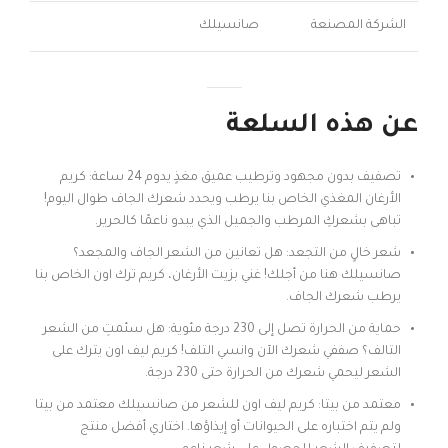
الشركة المصنعة
صانسيلك
عن هذه السلعة
تصفيف بدون مجهود وترطيب عميق مغذٍ يدوم 24 ساعة: كريم
الأرغان المغذي الخاص بنا يرطب ويحدد شعرك الجاف طوال اليوم!
تباهى بشعركِ المرطب والجميل الذي يبدو ناعمًا كالحرير.
شعر خالٍ من التجعد: هل تعانين من الشعر الجاف والمجعد؟
صانسيلك هنا من أجلك! غني بزيت الأرغان، كريم ترك اون الخاص بنا
يرطب شعرك الجاف.
حماية من الحرارة تصل إلى 230 درجة مئوية: هل سئمتِ من الشعر
التالف؟ صففي شعرك الآن وانسي التلف! كريم ليف اون يترك على
الشعر ليحمي شعرك من الحرارة حتى 230 درجة.
معتمد من بيتا: كريم ليف اون للشعر من صانسيلك معتمد من بيتا
ولم يتم اختباره على الحيوانات أو إيذاؤها. اختاري أفضل منتج