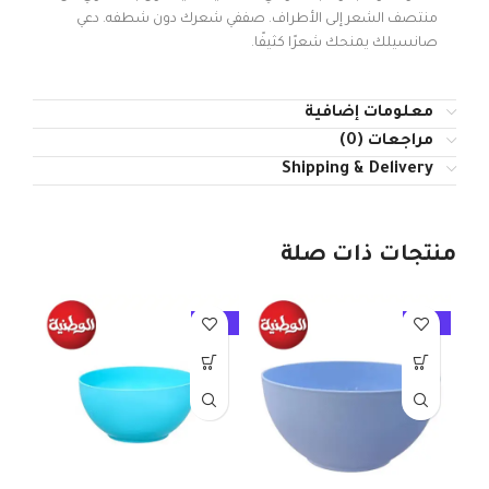
منتصف الشعر إلى الأطراف. صففي شعرك دون شطفه. دعي
صانسيلك يمنحك شعرًا كثيفًا.
معلومات إضافية
مراجعات (0)
Shipping & Delivery
منتجات ذات صلة
10%
-10%
-10%