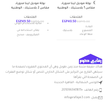
بولة موديل لينا مدورة،
بولة موديل لينا مدورة،
مقاس 1 بلاستيك – الوطنية
مقاس 2 بلاستيك – الوطنية
مقاس 3 ب
الملحقات
الملحقات
EGP
49.50
EGP
40.50
EGP
55.00
EGP
45.00
مثالية للاستخدام اليومي
المادة
يمكن استخدامه في
المصنوع
بلاستيك
منها الوعاء
الميكروويف: صحيح
المادة: بلاستيك
عدد القطع
1
شكل المنتج: بيضاوي
تعليمات العناية: غسيل يدوي
اسم العلامة
الوطنية
التجارية
ميزة خاصة: المتانة
هناك حقيقة مثبتة منذ زمن طويل وهي أن المحتوى المقروء لصفحة ما
متعدد
سيلهي القارئ عن التركيز على الشكل الخارجي للنص أو شكل توضع الفقرات
اللون
الالوان
في الصفحة التي يقرأها.
اللوتس الشمالية - القاهرة الجديدة
شكل
مستدير
رقم الهاتف: +201096941811
السلعة
إيميل: info@rafaye3.com
بوله سلطه
مدوره